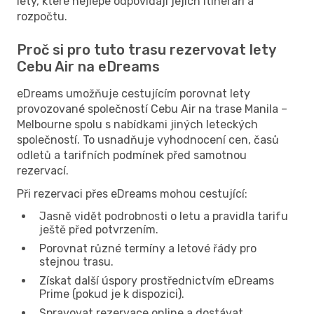
lety, které nejlépe odpovídají jejich itineráři a
rozpočtu.
Proč si pro tuto trasu rezervovat lety
Cebu Air na eDreams
eDreams umožňuje cestujícím porovnat lety
provozované společností Cebu Air na trase Manila –
Melbourne spolu s nabídkami jiných leteckých
společností. To usnadňuje vyhodnocení cen, časů
odletů a tarifních podmínek před samotnou
rezervací.
Při rezervaci přes eDreams mohou cestující:
Jasně vidět podrobnosti o letu a pravidla tarifu
ještě před potvrzením.
Porovnat různé termíny a letové řády pro
stejnou trasu.
Získat další úspory prostřednictvím eDreams
Prime (pokud je k dispozici).
Spravovat rezervace online a dostávat