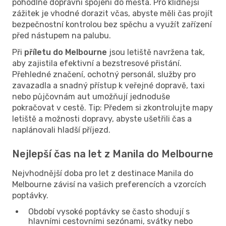
pohodlné dopravní spojení do města. Pro klidnější
zážitek je vhodné dorazit včas, abyste měli čas projít
bezpečnostní kontrolou bez spěchu a využít zařízení
před nástupem na palubu.
Při
příletu do Melbourne
jsou letiště navržena tak,
aby zajistila efektivní a bezstresové přistání.
Přehledné značení, ochotný personál, služby pro
zavazadla a snadný přístup k veřejné dopravě, taxi
nebo půjčovnám aut umožňují jednoduše
pokračovat v cestě. Tip: Předem si zkontrolujte mapy
letiště a možnosti dopravy, abyste ušetřili čas a
naplánovali hladší příjezd.
Nejlepší čas na let z Manila do Melbourne
Nejvhodnější doba pro let z destinace Manila do
Melbourne závisí na vašich preferencích a vzorcích
poptávky.
Období vysoké poptávky se často shodují s
hlavními cestovními sezónami, svátky nebo