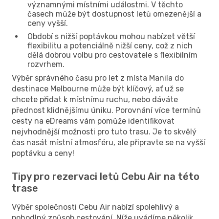
významnými místními událostmi. V těchto
časech může být dostupnost letů omezenější a
ceny vyšší.
Období s nižší poptávkou mohou nabízet větší
flexibilitu a potenciálně nižší ceny, což z nich
dělá dobrou volbu pro cestovatele s flexibilním
rozvrhem.
Výběr správného času pro let z místa Manila do
destinace Melbourne může být klíčový, ať už se
chcete přidat k místnímu ruchu, nebo dáváte
přednost klidnějšímu úniku. Porovnání více termínů
cesty na eDreams vám pomůže identifikovat
nejvhodnější možnosti pro tuto trasu. Je to skvělý
čas nasát místní atmosféru, ale připravte se na vyšší
poptávku a ceny!
Tipy pro rezervaci letů Cebu Air na této
trase
Výběr společnosti Cebu Air nabízí spolehlivý a
pohodlný způsob cestování. Níže uvádíme několik