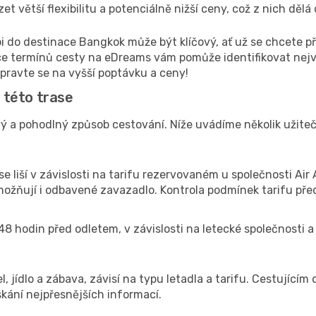
 větší flexibilitu a potenciálně nižší ceny, což z nich dělá
bi do destinace Bangkok může být klíčový, ať už se chcete p
ce termínů cesty na eDreams vám pomůže identifikovat nejv
ipravte se na vyšší poptávku a ceny!
a této trase
vý a pohodlný způsob cestování. Níže uvádíme několik užitečný
 liší v závislosti na tarifu rezervovaném u společnosti Air
umožňují i odbavené zavazadlo. Kontrola podmínek tarifu p
48 hodin před odletem, v závislosti na letecké společnosti a 
el, jídlo a zábava, závisí na typu letadla a tarifu. Cestujíc
kání nejpřesnějších informací.