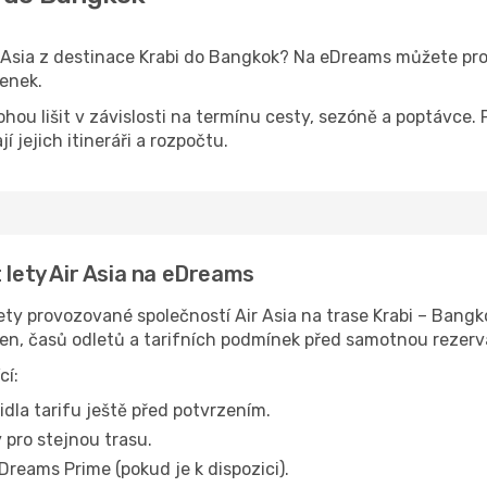
r Asia z destinace Krabi do Bangkok? Na eDreams můžete p
tenek.
ohou lišit v závislosti na termínu cesty, sezóně a poptáv
jí jejich itineráři a rozpočtu.
 lety Air Asia na eDreams
y provozované společností Air Asia na trase Krabi – Bangk
en, časů odletů a tarifních podmínek před samotnou rezerv
cí:
idla tarifu ještě před potvrzením.
 pro stejnou trasu.
Dreams Prime (pokud je k dispozici).