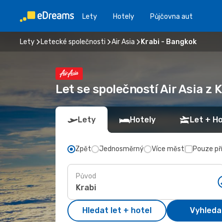
Lety
Hotely
Půjčovna aut
Lety
Letecké společnosti
Air Asia
Krabi - Bangkok
Let se společností Air Asia z
Lety
Hotely
Let + Ho
Zpět
Jednosměrný
Více měst
Pouze př
Původ
Hledat let + hotel
Vyhleda