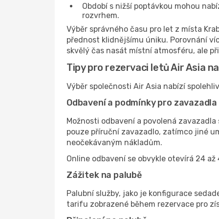
Období s nižší poptávkou mohou nabízet
rozvrhem.
Výběr správného času pro let z místa Kra
přednost klidnějšímu úniku. Porovnání ví
skvělý čas nasát místní atmosféru, ale př
Tipy pro rezervaci letů Air Asia n
Výběr společnosti Air Asia nabízí spolehli
Odbavení a podmínky pro zavazadla
Možnosti odbavení a povolená zavazadla se
pouze příruční zavazadlo, zatímco jiné 
neočekávaným nákladům.
Online odbavení se obvykle otevírá 24 až 
Zážitek na palubě
Palubní služby, jako je konfigurace sedad
tarifu zobrazené během rezervace pro zís