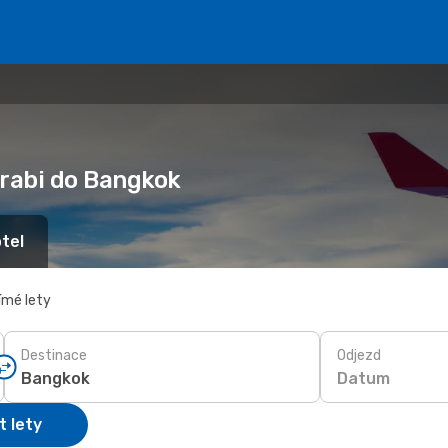
 Krabi do Bangkok
tel
ímé lety
Destinace
Odjezd
Datum
t lety