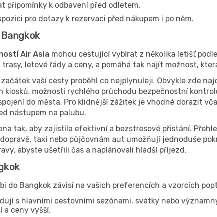
at připomínky k odbavení před odletem.
spozici pro dotazy k rezervaci před nákupem i po něm.
do Bangkok
ostí Air Asia
mohou cestující vybírat z několika letišť podl
rasy, letové řády a ceny, a pomáhá tak najít možnost, která
začátek vaší cesty proběhl co nejplynuleji. Obvykle zde naj
 kiosků, možnosti rychlého průchodu bezpečnostní kontrol
pojení do města. Pro klidnější zážitek je vhodné dorazit vča
řed nástupem na palubu.
ena tak, aby zajistila efektivní a bezstresové přistání. Přeh
 dopravě, taxi nebo půjčovnám aut umožňují jednoduše pokr
vy, abyste ušetřili čas a naplánovali hladší příjezd.
ngkok
abi do Bangkok závisí na vašich preferencích a vzorcích pop
dují s hlavními cestovními sezónami, svátky nebo významn
 a ceny vyšší.