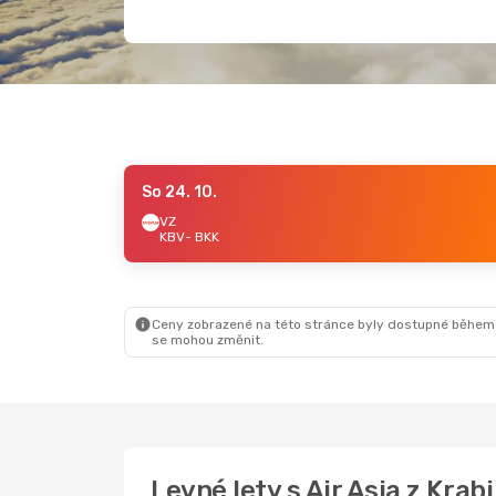
So 24. 10.
VZ
KBV
- BKK
Ceny zobrazené na této stránce byly dostupné během
se mohou změnit.
Levné lety s Air Asia z Kra