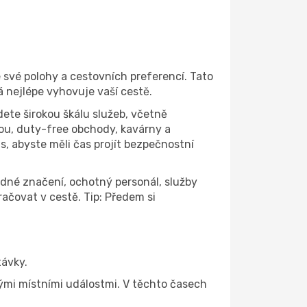
e své polohy a cestovních preferencí. Tato
 nejlépe vyhovuje vaší cestě.
dete širokou škálu služeb, včetně
ou, duty-free obchody, kavárny a
s, abyste měli čas projít bezpečnostní
ledné značení, ochotný personál, služby
ačovat v cestě. Tip: Předem si
távky.
ými místními událostmi. V těchto časech