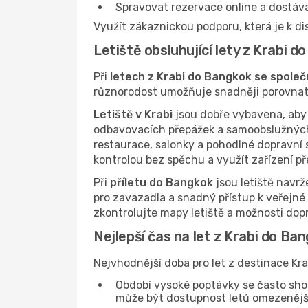
Spravovat rezervace online a dostáv
Využít zákaznickou podporu, která je k di
Letiště obsluhující lety z Krabi 
Při
letech z Krabi do Bangkok se společn
různorodost umožňuje snadněji porovnat t
Letiště v Krabi
jsou dobře vybavena, aby 
odbavovacích přepážek a samoobslužných
restaurace, salonky a pohodlné dopravní s
kontrolou bez spěchu a využít zařízení p
Při
příletu do Bangkok
jsou letiště navrž
pro zavazadla a snadný přístup k veřejné
zkontrolujte mapy letiště a možnosti dopra
Nejlepší čas na let z Krabi do Ba
Nejvhodnější doba pro let z destinace Kr
Období vysoké poptávky se často sho
může být dostupnost letů omezenější