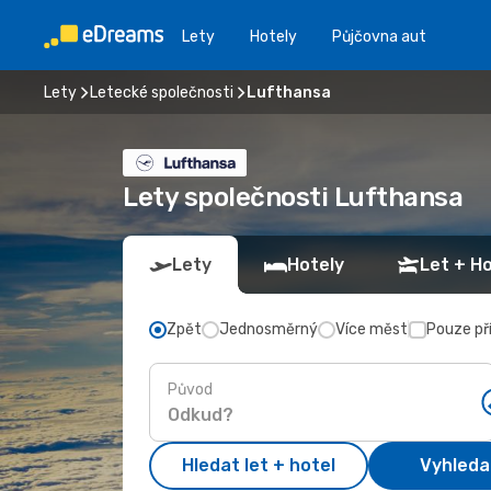
Lety
Hotely
Půjčovna aut
Lety
Letecké společnosti
Lufthansa
Lety společnosti Lufthansa
Lety
Hotely
Let + Ho
Zpět
Jednosměrný
Více měst
Pouze př
Původ
Hledat let + hotel
Vyhleda