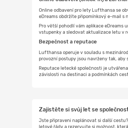
Online odbavení pro lety Lufthansa se obv
eDreams obdržíte připomínkový e-mail s 
Pro větší pohodlí vám aplikace eDreams u
vstupenky a sledovat aktualizace letu v 
Bezpečnost a reputace
Lufthansa operuje v souladu s mezinárod
provozní postupy jsou navrženy tak, aby 
Reputace letecké společnosti je utvářena f
závislosti na destinaci a podmínkách cest
Zajistěte si svůj let se společno
Jste připraveni naplánovat si další cest
letové řády a rezervujte si možnost, kter