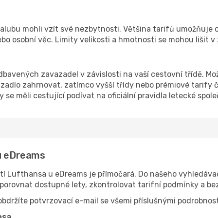
 palubu mohli vzít své nezbytnosti. Většina tarifů umožňuje 
ebo osobní věc. Limity velikosti a hmotnosti se mohou lišit v
bavených zavazadel v závislosti na vaší cestovní třídě. Možn
dlo zahrnovat, zatímco vyšší třídy nebo prémiové tarify čas
 se měli cestující podívat na oficiální pravidla letecké spole
 u eDreams
í Lufthansa u eDreams je přímočará. Do našeho vyhledávače
 porovnat dostupné lety, zkontrolovat tarifní podmínky a be
bdržíte potvrzovací e-mail se všemi příslušnými podrobnost
nsa