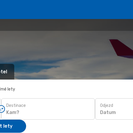
tel
ímé lety
Destinace
Odjezd
Datum
t lety