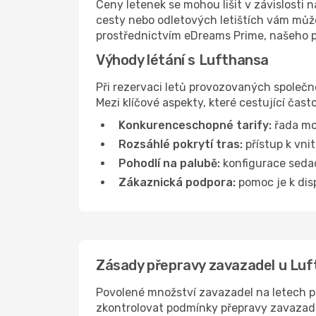
Ceny letenek se mohou lišit v závislosti 
cesty nebo odletových letištích vám může
prostřednictvím eDreams Prime, našeho př
Výhody létání s Lufthansa
Při rezervaci letů provozovaných společ
Mezi klíčové aspekty, které cestující často
Konkurenceschopné tarify:
řada mo
Rozsáhlé pokrytí tras:
přístup k vni
Pohodlí na palubě:
konfigurace sedade
Zákaznická podpora:
pomoc je k disp
Zásady přepravy zavazadel u Lu
Povolené množství zavazadel na letech pr
zkontrolovat podmínky přepravy zavazad