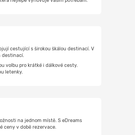
která nejlépe vyhovuje vašim potřebám.
ují cestující s širokou škálou destinací. V
 destinací.
ou volbu pro krátké i dálkové cesty.
pu letenky.
možnosti na jednom místě. S eDreams
né ceny v době rezervace.