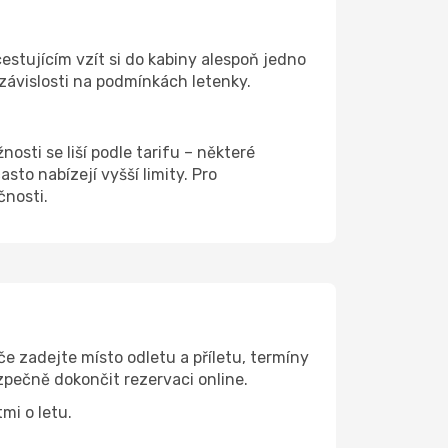
cestujícím vzít si do kabiny alespoň jedno
 závislosti na podmínkách letenky.
osti se liší podle tarifu – některé
to nabízejí vyšší limity. Pro
čnosti.
 zadejte místo odletu a příletu, termíny
zpečně dokončit rezervaci online.
mi o letu.