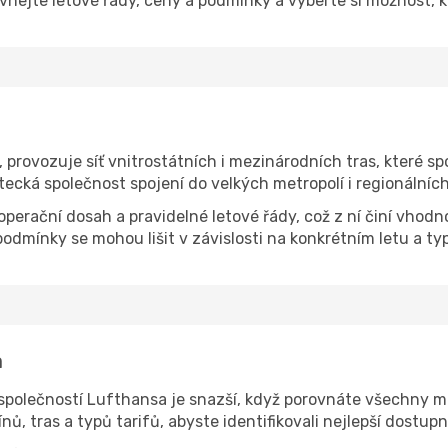
nejte letové řády, ceny a podmínky a vyberte si možnost, 
rovozuje síť vnitrostátních i mezinárodních tras, které spoj
etecká společnost spojení do velkých metropolí i regionálních
 operační dosah a pravidelné letové řády, což z ní činí vhodn
podmínky se mohou lišit v závislosti na konkrétním letu a ty
a
společností Lufthansa je snazší, když porovnáte všechny 
ů, tras a typů tarifů, abyste identifikovali nejlepší dostup