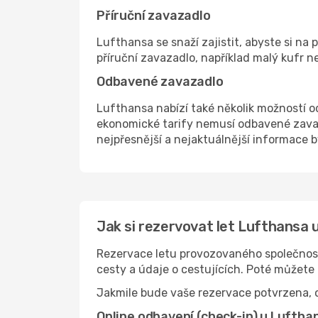
Příruční zavazadlo
Lufthansa se snaží zajistit, abyste si na
příruční zavazadlo, například malý kufr n
Odbavené zavazadlo
Lufthansa nabízí také několik možností od
ekonomické tarify nemusí odbavené zavaza
nejpřesnější a nejaktuálnější informace by
Jak si rezervovat let Lufthansa
Rezervace letu provozovaného společnost
cesty a údaje o cestujících. Poté můžete
Jakmile bude vaše rezervace potvrzena, o
Online odbavení (check-in) u Luftha