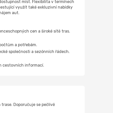
dostupnost míst. Flexibilita v termínech
stující využít také exkluzivní nabídky
onájem aut.
nceschopných cen a široké sítě tras.
zpočtům a potřebám.
tecké společnosti a sezónních řádech.
ch cestovních informací.
 trase. Doporučuje se pečlivě