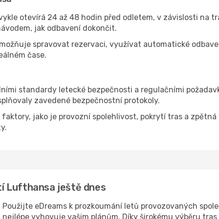
ykle otevírá 24 až 48 hodin před odletem, v závislosti na tr
návodem, jak odbavení dokončit.
možňuje spravovat rezervaci, využívat automatické odbavení 
reálném čase.
ními standardy letecké bezpečnosti a regulačními požadavky
splňovaly zavedené bezpečnostní protokoly.
aktory, jako je provozní spolehlivost, pokrytí tras a zpětná
y.
stí Lufthansa ještě dnes
u? Použijte eDreams k prozkoumání letů provozovaných spole
á nejlépe vyhovuje vašim plánům. Díky širokému výběru tras 