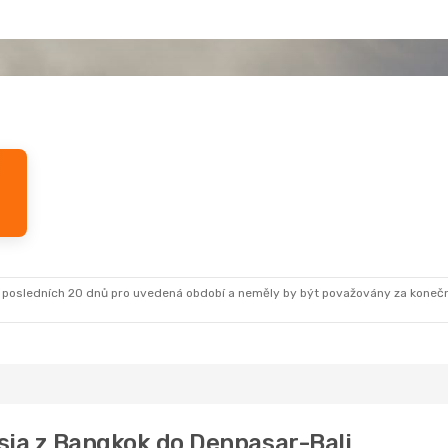
 posledních 20 dnů pro uvedená období a neměly by být považovány za koneč
esia z Bangkok do Denpasar-Bali