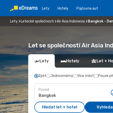
Lety
Hotely
Půjčovna aut
Lety
Letecké společnosti
Air Asia Indonesia
Bangkok - De
Let se společností Air Asia I
Lety
Hotely
Let + Ho
Zpět
Jednosměrný
Více měst
Pouze př
Původ
Hledat let + hotel
Vyhleda