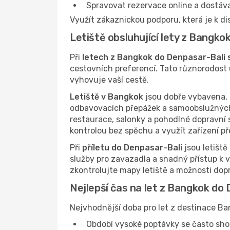
Spravovat rezervace online a dostáv
Využít zákaznickou podporu, která je k di
Letiště obsluhující lety z Bangko
Při
letech z Bangkok do Denpasar-Bali s
cestovních preferencí. Tato různorodost 
vyhovuje vaší cestě.
Letiště v Bangkok
jsou dobře vybavena, a
odbavovacích přepážek a samoobslužných
restaurace, salonky a pohodlné dopravní s
kontrolou bez spěchu a využít zařízení p
Při
příletu do Denpasar-Bali
jsou letiště
služby pro zavazadla a snadný přístup k 
zkontrolujte mapy letiště a možnosti dopra
Nejlepší čas na let z Bangkok do
Nejvhodnější doba pro let z destinace Ba
Období vysoké poptávky se často sho