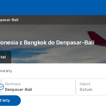
npasar-Bali
ndonesia z Bangkok do Denpasar-Bali
tel
ímé lety
Destinace
Odjezd
Datum
t lety