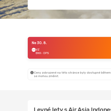
Ne 30. 8.
VZ
BKK
- DPS
Ceny zobrazené na této stránce byly dostupné během
se mohou změnit.
Levné lety s Air Asia Indon