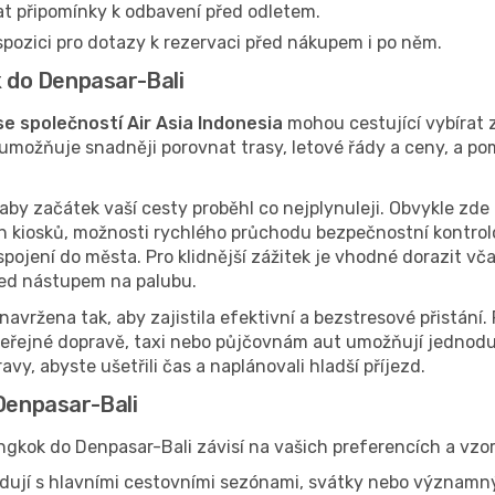
at připomínky k odbavení před odletem.
spozici pro dotazy k rezervaci před nákupem i po něm.
k do Denpasar-Bali
e společností Air Asia Indonesia
mohou cestující vybírat z
umožňuje snadněji porovnat trasy, letové řády a ceny, a po
by začátek vaší cesty proběhl co nejplynuleji. Obvykle zde 
 kiosků, možnosti rychlého průchodu bezpečnostní kontrol
pojení do města. Pro klidnější zážitek je vhodné dorazit vča
řed nástupem na palubu.
 navržena tak, aby zajistila efektivní a bezstresové přistání
veřejné dopravě, taxi nebo půjčovnám aut umožňují jednoduš
vy, abyste ušetřili čas a naplánovali hladší příjezd.
 Denpasar-Bali
ngkok do Denpasar-Bali závisí na vašich preferencích a vzo
dují s hlavními cestovními sezónami, svátky nebo významn