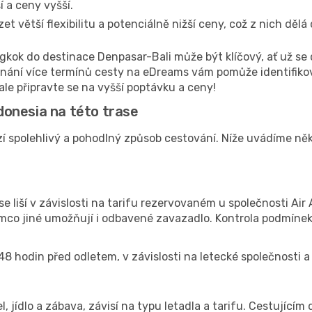
 a ceny vyšší.
 větší flexibilitu a potenciálně nižší ceny, což z nich dělá
gkok do destinace Denpasar-Bali může být klíčový, ať už se
vnání více termínů cesty na eDreams vám pomůže identifikov
ale připravte se na vyšší poptávku a ceny!
ndonesia na této trase
í spolehlivý a pohodlný způsob cestování. Níže uvádíme někol
 liší v závislosti na tarifu rezervovaném u společnosti Air
ímco jiné umožňují i odbavené zavazadlo. Kontrola podmíne
48 hodin před odletem, v závislosti na letecké společnosti a 
el, jídlo a zábava, závisí na typu letadla a tarifu. Cestujíc