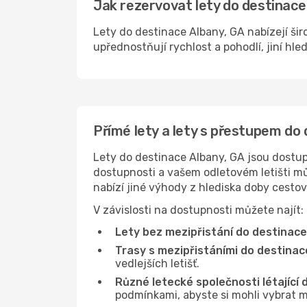
Jak rezervovat lety do destinace 
Lety do destinace Albany, GA nabízejí šir
upřednostňují rychlost a pohodlí, jiní hle
Přímé lety a lety s přestupem do
Lety do destinace Albany, GA jsou dostupn
dostupnosti a vašem odletovém letišti můž
nabízí jiné výhody z hlediska doby cesto
V závislosti na dostupnosti můžete najít:
Lety bez mezipřistání do destinace
Trasy s mezipřistáními do destinac
vedlejších letišť.
Různé letecké společnosti létající 
podmínkami, abyste si mohli vybrat m