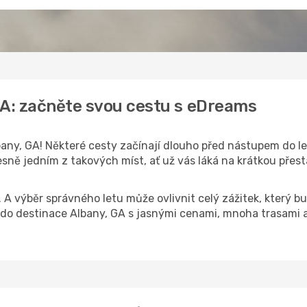
GA: začněte svou cestu s eDreams
any, GA! Některé cesty začínají dlouho před nástupem do let
sně jedním z takových míst, ať už vás láká na krátkou přest
k. A výběr správného letu může ovlivnit celý zážitek, který
o destinace Albany, GA s jasnými cenami, mnoha trasami a