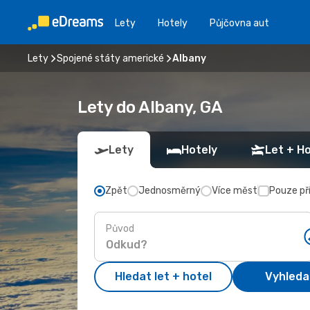
Lety
Hotely
Půjčovna aut
Lety
Spojené státy americké
Albany
Lety do Albany, GA
Lety
Hotely
Let + Ho
Zpět
Jednosměrný
Více měst
Pouze př
Původ
Hledat let + hotel
Vyhleda