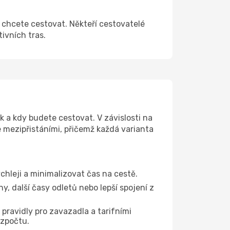
k chcete cestovat. Někteří cestovatelé
tivních tras.
k a kdy budete cestovat. V závislosti na
e mezipřistáními, přičemž každá varianta
ychleji a minimalizovat čas na cestě.
, další časy odletů nebo lepší spojení z
 pravidly pro zavazadla a tarifními
ozpočtu.