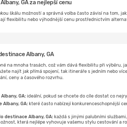
Albany, GA za nejlepší cenu
okou škálu možností a správná volba často závisí na tom, ja
dají flexibilitu nebo výhodnější cenu prostřednictvím alterna
 destinace Albany, GA
é na mnoha trasách, což vám dává flexibilitu při výběru, ja
ete najít jak přímá spojení, tak itineráře s jedním nebo víc
vání, ceny a časového rozvrhu.
 Albany, GA:
ideální, pokud se chcete do cíle dostat co nejr
e Albany, GA:
které často nabízejí konkurenceschopnější ceny
do destinace Albany, GA:
každá s jinými palubními službami,
ožnost, která nejlépe vyhovuje vašemu stylu cestování a r