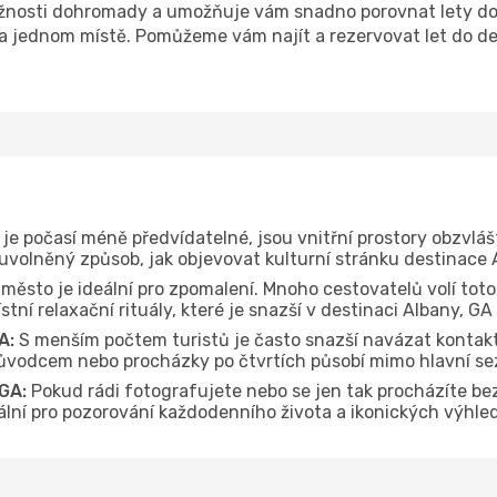
nosti dohromady a umožňuje vám snadno porovnat lety do d
 na jednom místě. Pomůžeme vám najít a rezervovat let do de
je počasí méně předvídatelné, jsou vnitřní prostory obzvláš
 uvolněný způsob, jak objevovat kulturní stránku destinace 
 město je ideální pro zpomalení. Mnoho cestovatelů volí toto
tní relaxační rituály, které je snazší v destinaci Albany, GA
A:
S menším počtem turistů je často snazší navázat kontakt
průvodcem nebo procházky po čtvrtích působí mimo hlavní se
GA:
Pokud rádi fotografujete nebo se jen tak procházíte be
eální pro pozorování každodenního života a ikonických výhle