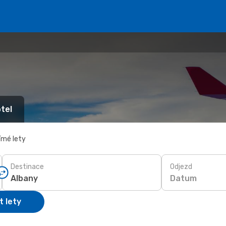
tel
ímé lety
Destinace
Odjezd
Datum
t lety