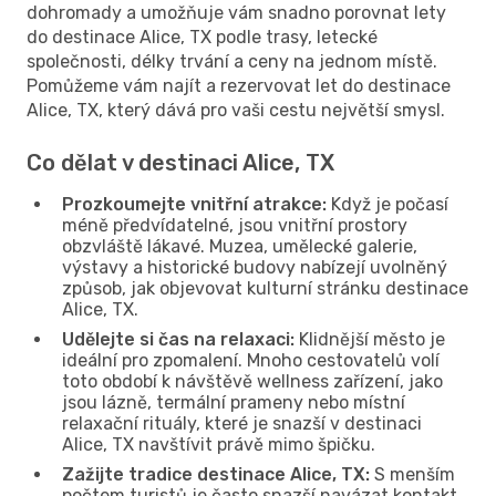
dohromady a umožňuje vám snadno porovnat lety
do destinace Alice, TX podle trasy, letecké
společnosti, délky trvání a ceny na jednom místě.
Pomůžeme vám najít a rezervovat let do destinace
Alice, TX, který dává pro vaši cestu největší smysl.
Co dělat v destinaci Alice, TX
Prozkoumejte vnitřní atrakce:
Když je počasí
méně předvídatelné, jsou vnitřní prostory
obzvláště lákavé. Muzea, umělecké galerie,
výstavy a historické budovy nabízejí uvolněný
způsob, jak objevovat kulturní stránku destinace
Alice, TX.
Udělejte si čas na relaxaci:
Klidnější město je
ideální pro zpomalení. Mnoho cestovatelů volí
toto období k návštěvě wellness zařízení, jako
jsou lázně, termální prameny nebo místní
relaxační rituály, které je snazší v destinaci
Alice, TX navštívit právě mimo špičku.
Zažijte tradice destinace Alice, TX:
S menším
počtem turistů je často snazší navázat kontakt