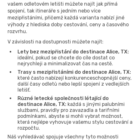
vašem odletovém letišti můžete najít jak přímá
spojení, tak itineráře s jedním nebo více
mezipřistáními, přičemž každá varianta nabízí jiné
výhody z hlediska doby cestování, ceny a časového
rozvrhu.
V závislosti na dostupnosti můžete najít:
Lety bez mezipřistání do destinace Alice, TX:
ideální, pokud se chcete do cíle dostat co
nejrychleji a minimalizovat čas na cestě.
Trasy s mezipřistáními do destinace Alice, TX:
které často nabízejí konkurenceschopnější ceny,
další časy odletů nebo lepší spojení z vedlejších
letišť.
Různé letecké společnosti létající do
destinace Alice, TX:
každá s jinými palubními
službami, pravidly pro zavazadla a tarifními
podmínkami, abyste si mohli vybrat možnost,
která nejlépe vyhovuje vašemu stylu cestování a
rozpočtu.
Náš vyhledávač spojuje všechny tyto možnosti