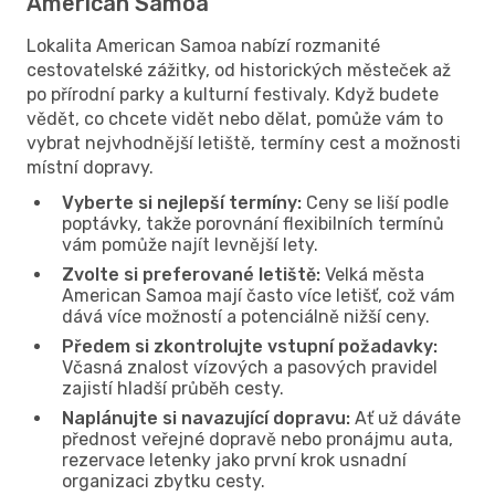
American Samoa
Lokalita American Samoa nabízí rozmanité
cestovatelské zážitky, od historických městeček až
po přírodní parky a kulturní festivaly. Když budete
vědět, co chcete vidět nebo dělat, pomůže vám to
vybrat nejvhodnější letiště, termíny cest a možnosti
místní dopravy.
Vyberte si nejlepší termíny:
Ceny se liší podle
poptávky, takže porovnání flexibilních termínů
vám pomůže najít levnější lety.
Zvolte si preferované letiště:
Velká města
American Samoa mají často více letišť, což vám
dává více možností a potenciálně nižší ceny.
Předem si zkontrolujte vstupní požadavky:
Včasná znalost vízových a pasových pravidel
zajistí hladší průběh cesty.
Naplánujte si navazující dopravu:
Ať už dáváte
přednost veřejné dopravě nebo pronájmu auta,
rezervace letenky jako první krok usnadní
organizaci zbytku cesty.