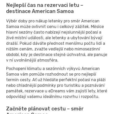
Nejlepší čas na rezervaci letu –
destinace American Samoa
Výběr doby pro nákup letenky pro směr American
Samoa může ovlivnit cenu i celkový zážitek. Měsíce
hlavní sezóny často nabízejí nejslunnější počasí a
živé místní události, ale letenky a ubytování bývají
dražší. Pokud dáváte přednost menšímu počtu lidí a
nižším cenám, zvažte vedlejší nebo mimosezónní
období, kdy je destinace stejně úchvatná, ale panuje
v ní uvolněnější atmosféra.
Pochopení klimatu a sezónních výkyvů American
Samoa vám pomůže rozhodnout se pro nejlepší
termín cesty. Ať už hledáte perfektní počasí na pláži
nebo chladnější podmínky pro turistiku a poznávání
památek, rezervace u eDreams vám zajistí lety, které
odpovídají vašemu ideálnímu rozvrhu i rozpočtu.
Začněte plánovat cestu – směr