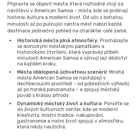
Připravte se objevit města, která rozhodně stojí za
návštěvu v American Samoa – místa, kde se prolínají
historie, kultura a moderní život. Od ulic s bohatou
minulostí až po pulzující centra měst nabízí každá
destinace jedinečný pohled na charakter celé země.
Historická města plná atmosféry
: Procházejte
se ikonickými městskými památkami a
historickými čtvrtěmi, které vyprávějí příběh
minulosti American Samoa a oživují její dědictví
na každém kroku.
Města obklopená úchvatnou scenérií
: Mnohá
města American Samoa se nacházejí v
dechberoucím prostředí – od pobřežních výhledů
až po horská panoramata – a spojují městský
půvab s krásou přírody.
Dynamický městský život a kultura
: Ponořte se
do živých kulturních center, kde se moderní
kreativita, místní tradice, nakupování,
gastronomie a noční život spojují v atmosféru,
která nikdy neutichá.