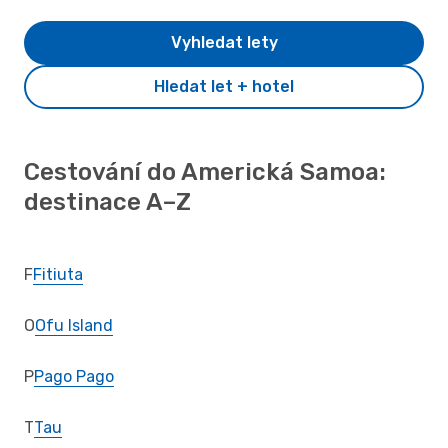
Vyhledat lety
Hledat let + hotel
Cestování do Americká Samoa:
destinace A–Z
F
Fitiuta
O
Ofu Island
P
Pago Pago
T
Tau