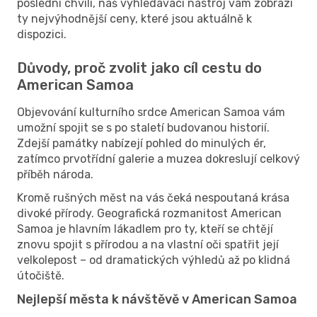
poslední chvíli, náš vyhledávací nástroj vám zobrazí
ty nejvýhodnější ceny, které jsou aktuálně k
dispozici.
Důvody, proč zvolit jako cíl cestu do
American Samoa
Objevování kulturního srdce American Samoa vám
umožní spojit se s po staletí budovanou historií.
Zdejší památky nabízejí pohled do minulých ér,
zatímco prvotřídní galerie a muzea dokreslují celkový
příběh národa.
Kromě rušných měst na vás čeká nespoutaná krása
divoké přírody. Geografická rozmanitost American
Samoa je hlavním lákadlem pro ty, kteří se chtějí
znovu spojit s přírodou a na vlastní oči spatřit její
velkolepost – od dramatických výhledů až po klidná
útočiště.
Nejlepší města k návštěvě v American Samoa