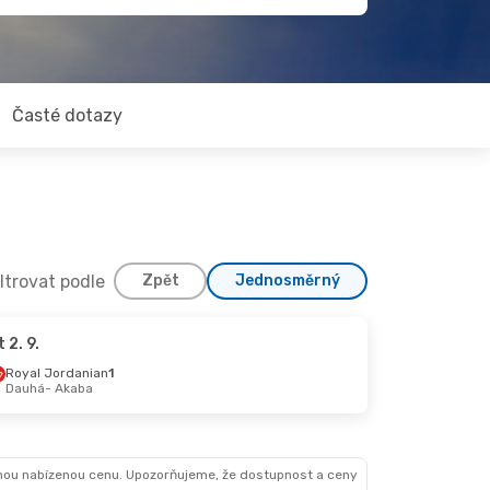
Časté dotazy
iltrovat podle
Zpět
Jednosměrný
t 2. 9.
Royal Jordanian
1
Dauhá
- Akaba
nou nabízenou cenu. Upozorňujeme, že dostupnost a ceny