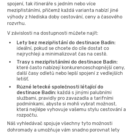
spojení, tak itineráře s jedním nebo více
mezipřistáními, přičemž každá varianta nabízí jiné
výhody z hlediska doby cestování, ceny a časového
rozvrhu.
V závislosti na dostupnosti můžete najít:
Lety bez mezipřistání do destinace Badin:
ideální, pokud se chcete do cíle dostat co
nejrychleji a minimalizovat čas na cestě.
Trasy s mezipřistáními do destinace Badin:
které často nabízejí konkurenceschopnější ceny,
další časy odletů nebo lepší spojení z vedlejších
letišť.
Různé letecké společnosti létající do
destinace Badin:
každá s jinými palubními
službami, pravidly pro zavazadla a tarifními
podmínkami, abyste si mohli vybrat možnost,
která nejlépe vyhovuje vašemu stylu cestování a
rozpočtu.
Náš vyhledávač spojuje všechny tyto možnosti
dohromady a umožňuje vám snadno porovnat lety