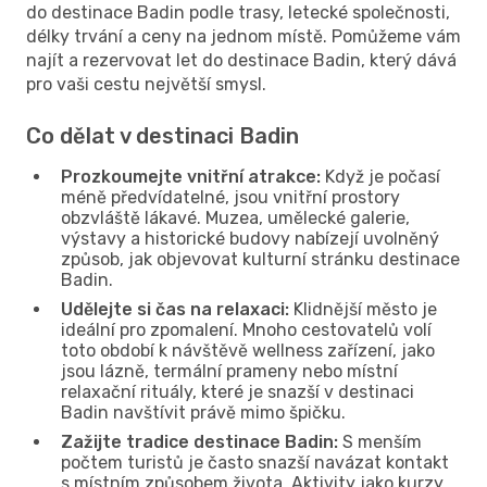
do destinace Badin podle trasy, letecké společnosti,
délky trvání a ceny na jednom místě. Pomůžeme vám
najít a rezervovat let do destinace Badin, který dává
pro vaši cestu největší smysl.
Co dělat v destinaci Badin
Prozkoumejte vnitřní atrakce:
Když je počasí
méně předvídatelné, jsou vnitřní prostory
obzvláště lákavé. Muzea, umělecké galerie,
výstavy a historické budovy nabízejí uvolněný
způsob, jak objevovat kulturní stránku destinace
Badin.
Udělejte si čas na relaxaci:
Klidnější město je
ideální pro zpomalení. Mnoho cestovatelů volí
toto období k návštěvě wellness zařízení, jako
jsou lázně, termální prameny nebo místní
relaxační rituály, které je snazší v destinaci
Badin navštívit právě mimo špičku.
Zažijte tradice destinace Badin:
S menším
počtem turistů je často snazší navázat kontakt
s místním způsobem života. Aktivity jako kurzy