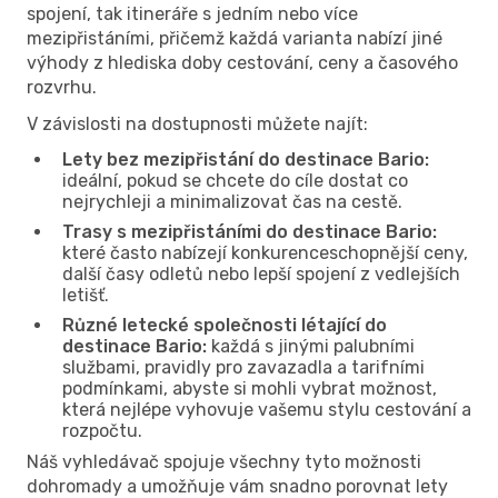
spojení, tak itineráře s jedním nebo více
mezipřistáními, přičemž každá varianta nabízí jiné
výhody z hlediska doby cestování, ceny a časového
rozvrhu.
V závislosti na dostupnosti můžete najít:
Lety bez mezipřistání do destinace Bario:
ideální, pokud se chcete do cíle dostat co
nejrychleji a minimalizovat čas na cestě.
Trasy s mezipřistáními do destinace Bario:
které často nabízejí konkurenceschopnější ceny,
další časy odletů nebo lepší spojení z vedlejších
letišť.
Různé letecké společnosti létající do
destinace Bario:
každá s jinými palubními
službami, pravidly pro zavazadla a tarifními
podmínkami, abyste si mohli vybrat možnost,
která nejlépe vyhovuje vašemu stylu cestování a
rozpočtu.
Náš vyhledávač spojuje všechny tyto možnosti
dohromady a umožňuje vám snadno porovnat lety