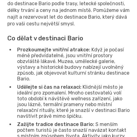
do destinace Bario podle trasy, letecké společnosti,
délky trvání a ceny na jednom místě. Pomůžeme vám
najít a rezervovat let do destinace Bario, který dává
pro vaši cestu největší smysl.
Co dělat v destinaci Bario
Prozkoumejte vnitřní atrakce:
Když je počasí
méně předvídatelné, jsou vnitřní prostory
obzvláště lákavé. Muzea, umělecké galerie,
výstavy a historické budovy nabízejí uvolněný
způsob, jak objevovat kulturní stránku destinace
Bario.
Udělejte si čas na relaxaci:
Klidnější město je
ideální pro zpomalení. Mnoho cestovatelů volí
toto období k návštěvě wellness zařízení, jako
jsou lázně, termální prameny nebo místní
relaxační rituály, které je snazší v destinaci Bario
navštívit právě mimo špičku.
Zažijte tradice destinace Bario:
S menším
počtem turistů je často snazší navázat kontakt
s místním způsobem života. Aktivity jako kurzy