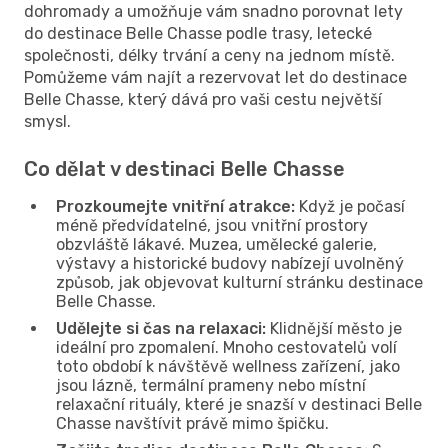
dohromady a umožňuje vám snadno porovnat lety
do destinace Belle Chasse podle trasy, letecké
společnosti, délky trvání a ceny na jednom místě.
Pomůžeme vám najít a rezervovat let do destinace
Belle Chasse, který dává pro vaši cestu největší
smysl.
Co dělat v destinaci Belle Chasse
Prozkoumejte vnitřní atrakce:
Když je počasí
méně předvídatelné, jsou vnitřní prostory
obzvláště lákavé. Muzea, umělecké galerie,
výstavy a historické budovy nabízejí uvolněný
způsob, jak objevovat kulturní stránku destinace
Belle Chasse.
Udělejte si čas na relaxaci:
Klidnější město je
ideální pro zpomalení. Mnoho cestovatelů volí
toto období k návštěvě wellness zařízení, jako
jsou lázně, termální prameny nebo místní
relaxační rituály, které je snazší v destinaci Belle
Chasse navštívit právě mimo špičku.