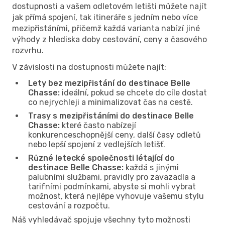
dostupnosti a vašem odletovém letišti můžete najít
jak přímá spojení, tak itineráře s jedním nebo více
mezipřistáními, přičemž každá varianta nabízí jiné
výhody z hlediska doby cestování, ceny a časového
rozvrhu.
V závislosti na dostupnosti můžete najít:
Lety bez mezipřistání do destinace Belle
Chasse:
ideální, pokud se chcete do cíle dostat
co nejrychleji a minimalizovat čas na cestě.
Trasy s mezipřistáními do destinace Belle
Chasse:
které často nabízejí
konkurenceschopnější ceny, další časy odletů
nebo lepší spojení z vedlejších letišť.
Různé letecké společnosti létající do
destinace Belle Chasse:
každá s jinými
palubními službami, pravidly pro zavazadla a
tarifními podmínkami, abyste si mohli vybrat
možnost, která nejlépe vyhovuje vašemu stylu
cestování a rozpočtu.
Náš vyhledávač spojuje všechny tyto možnosti