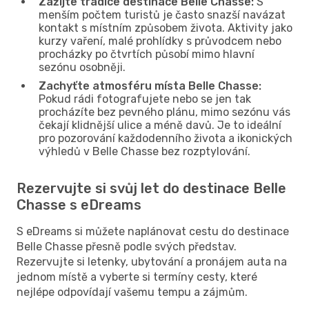
Zažijte tradice destinace Belle Chasse:
S
menším počtem turistů je často snazší navázat
kontakt s místním způsobem života. Aktivity jako
kurzy vaření, malé prohlídky s průvodcem nebo
procházky po čtvrtích působí mimo hlavní
sezónu osobněji.
Zachyťte atmosféru místa Belle Chasse:
Pokud rádi fotografujete nebo se jen tak
procházíte bez pevného plánu, mimo sezónu vás
čekají klidnější ulice a méně davů. Je to ideální
pro pozorování každodenního života a ikonických
výhledů v Belle Chasse bez rozptylování.
Rezervujte si svůj let do destinace Belle
Chasse s eDreams
S eDreams si můžete naplánovat cestu do destinace
Belle Chasse přesně podle svých představ.
Rezervujte si letenky, ubytování a pronájem auta na
jednom místě a vyberte si termíny cesty, které
nejlépe odpovídají vašemu tempu a zájmům.