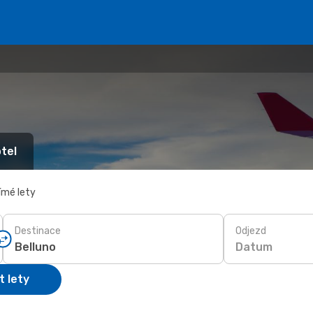
tel
ímé lety
Destinace
Odjezd
Datum
t lety