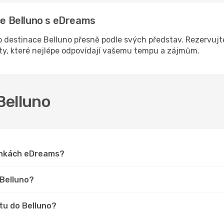
ace Belluno s eDreams
destinace Belluno přesně podle svých představ. Rezervujte
sty, které nejlépe odpovídají vašemu tempu a zájmům.
 Belluno
ránkách eDreams?
 Belluno?
tu do Belluno?