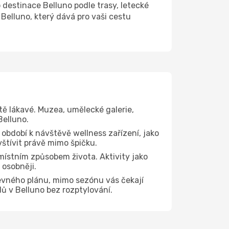
estinace Belluno podle trasy, letecké
Belluno, který dává pro vaši cestu
tě lákavé. Muzea, umělecké galerie,
Belluno.
 období k návštěvě wellness zařízení, jako
vštívit právě mimo špičku.
místním způsobem života. Aktivity jako
 osobněji.
evného plánu, mimo sezónu vás čekají
dů v Belluno bez rozptylování.