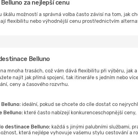
Belluno za nejlepší cenu
u škálu možností a správná volba často závisí na tom, jak c
dají flexibilitu nebo výhodnější cenu prostřednictvím alterna
 destinace Belluno
a mnoha trasách, což vám dává flexibilitu při výběru, jak a
ete najít jak přímá spojení, tak itineráře s jedním nebo víc
vání, ceny a časového rozvrhu.
 Belluno:
ideální, pokud se chcete do cíle dostat co nejrychl
e Belluno:
které často nabízejí konkurenceschopnější ceny, d
do destinace Belluno:
každá s jinými palubními službami, pra
ožnost, která nejlépe vyhovuje vašemu stylu cestování a r