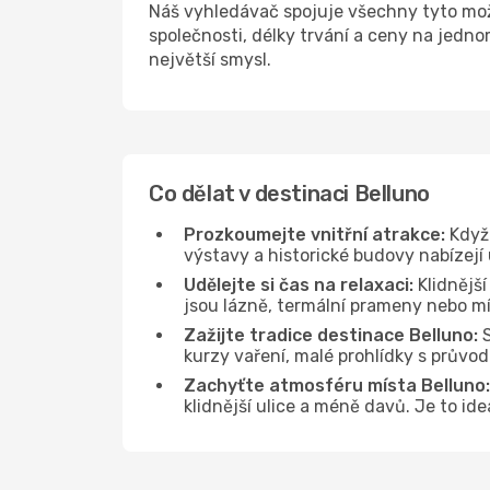
Náš vyhledávač spojuje všechny tyto mož
společnosti, délky trvání a ceny na jedn
největší smysl.
Co dělat v destinaci Belluno
Prozkoumejte vnitřní atrakce:
Když 
výstavy a historické budovy nabízejí
Udělejte si čas na relaxaci:
Klidnější
jsou lázně, termální prameny nebo mís
Zažijte tradice destinace Belluno:
S
kurzy vaření, malé prohlídky s průvo
Zachyťte atmosféru místa Belluno:
klidnější ulice a méně davů. Je to id