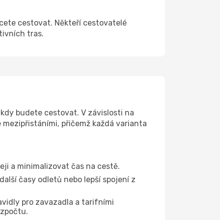
hcete cestovat. Někteří cestovatelé
tivních tras.
 kdy budete cestovat. V závislosti na
e mezipřistáními, přičemž každá varianta
eji a minimalizovat čas na cestě.
alší časy odletů nebo lepší spojení z
vidly pro zavazadla a tarifními
ozpočtu.