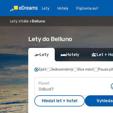
Lety
Hotely
Půjčovna aut
Lety
Itálie
Belluno
Lety do Belluno
Lety
Hotely
Let + Ho
Zpět
Jednosměrný
Více měst
Pouze př
Původ
Hledat let + hotel
Vyhleda