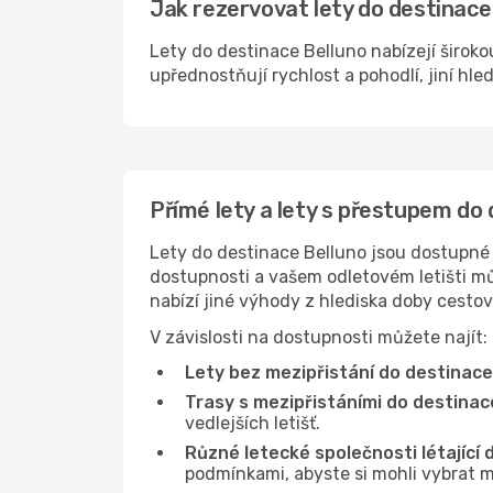
Jak rezervovat lety do destinace 
Lety do destinace Belluno nabízejí široko
upřednostňují rychlost a pohodlí, jiní hle
Přímé lety a lety s přestupem do
Lety do destinace Belluno jsou dostupné n
dostupnosti a vašem odletovém letišti můž
nabízí jiné výhody z hlediska doby cesto
V závislosti na dostupnosti můžete najít:
Lety bez mezipřistání do destinace
Trasy s mezipřistáními do destinac
vedlejších letišť.
Různé letecké společnosti létající 
podmínkami, abyste si mohli vybrat m