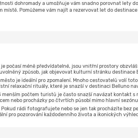
nosti dohromady a umožňuje vám snadno porovnat lety do d
om místě. Pomůžeme vám najít a rezervovat let do destinace 
je počasí méně předvídatelné, jsou vnitřní prostory obzvláš
 uvolněný způsob, jak objevovat kulturní stránku destinace 
 město je ideální pro zpomalení. Mnoho cestovatelů volí toto
tní relaxační rituály, které je snazší v destinaci Belluno na
 menším počtem turistů je často snazší navázat kontakt s 
dcem nebo procházky po čtvrtích působí mimo hlavní sezónu
Pokud rádi fotografujete nebo se jen tak procházíte bez p
eální pro pozorování každodenního života a ikonických výhle