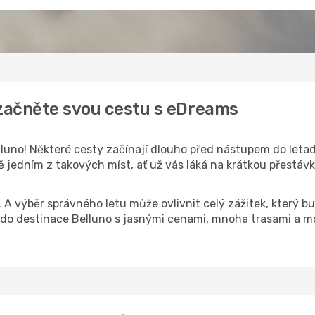
 začněte svou cestu s eDreams
luno! Některé cesty začínají dlouho před nástupem do letadla
 jedním z takových míst, ať už vás láká na krátkou přestávku
k. A výběr správného letu může ovlivnit celý zážitek, který
o destinace Belluno s jasnými cenami, mnoha trasami a mo