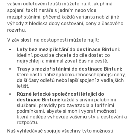
vašem odletovém letišti můžete najít jak přímá
spojení, tak itineráře s jedním nebo více
mezipřistáními, přičemž každá varianta nabízí jiné
výhody z hlediska doby cestování, ceny a časového
rozvrhu.
V závislosti na dostupnosti můžete najít:
Lety bez mezipřistání do destinace Bintuni:
ideální, pokud se chcete do cíle dostat co
nejrychleji a minimalizovat čas na cestě.
Trasy s mezipřistáními do destinace Bintuni:
které často nabízejí konkurenceschopnější ceny,
další časy odletů nebo lepší spojení z vedlejších
letišť.
Různé letecké společnosti létající do
destinace Bintuni:
každá s jinými palubními
službami, pravidly pro zavazadla a tarifními
podmínkami, abyste si mohli vybrat možnost,
která nejlépe vyhovuje vašemu stylu cestování a
rozpočtu.
Náš vyhledávač spojuje všechny tyto možnosti