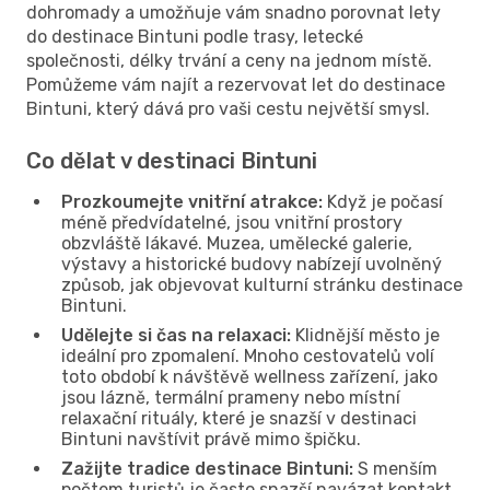
dohromady a umožňuje vám snadno porovnat lety
do destinace Bintuni podle trasy, letecké
společnosti, délky trvání a ceny na jednom místě.
Pomůžeme vám najít a rezervovat let do destinace
Bintuni, který dává pro vaši cestu největší smysl.
Co dělat v destinaci Bintuni
Prozkoumejte vnitřní atrakce:
Když je počasí
méně předvídatelné, jsou vnitřní prostory
obzvláště lákavé. Muzea, umělecké galerie,
výstavy a historické budovy nabízejí uvolněný
způsob, jak objevovat kulturní stránku destinace
Bintuni.
Udělejte si čas na relaxaci:
Klidnější město je
ideální pro zpomalení. Mnoho cestovatelů volí
toto období k návštěvě wellness zařízení, jako
jsou lázně, termální prameny nebo místní
relaxační rituály, které je snazší v destinaci
Bintuni navštívit právě mimo špičku.
Zažijte tradice destinace Bintuni:
S menším
počtem turistů je často snazší navázat kontakt