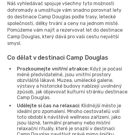
Náš vyhledávač spojuje všechny tyto možnosti
dohromady a umožňuje vám snadno porovnat lety
do destinace Camp Douglas podle trasy, letecké
společnosti, délky trvání a ceny na jednom místě.
Pomůžeme vám najít a rezervovat let do destinace
Camp Douglas, který dává pro vaši cestu největší
smysl.
Co dělat v destinaci Camp Douglas
Prozkoumejte vnitřní atrakce:
Když je počasí
méně předvídatelné, jsou vnitřní prostory
obzvláště lákavé. Muzea, umělecké galerie,
výstavy a historické budovy nabízejí uvolněný
způsob, jak objevovat kulturní stránku destinace
Camp Douglas.
Udělejte si čas na relaxaci:
Klidnější město je
ideální pro zpomalení. Mnoho cestovatelů volí
toto období k návštěvě wellness zařízení, jako
jsou lázně, termální prameny nebo místní
relaxační rituály, které je snazší v destinaci
Camp Douglas navštívit právě mimo špičku.