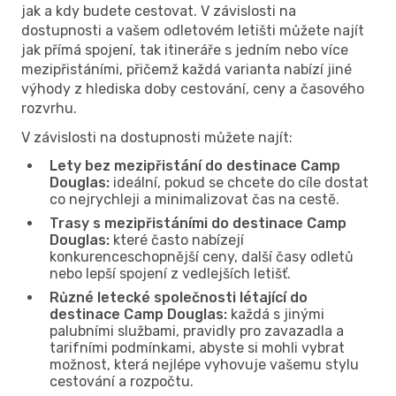
jak a kdy budete cestovat. V závislosti na
dostupnosti a vašem odletovém letišti můžete najít
jak přímá spojení, tak itineráře s jedním nebo více
mezipřistáními, přičemž každá varianta nabízí jiné
výhody z hlediska doby cestování, ceny a časového
rozvrhu.
V závislosti na dostupnosti můžete najít:
Lety bez mezipřistání do destinace Camp
Douglas:
ideální, pokud se chcete do cíle dostat
co nejrychleji a minimalizovat čas na cestě.
Trasy s mezipřistáními do destinace Camp
Douglas:
které často nabízejí
konkurenceschopnější ceny, další časy odletů
nebo lepší spojení z vedlejších letišť.
Různé letecké společnosti létající do
destinace Camp Douglas:
každá s jinými
palubními službami, pravidly pro zavazadla a
tarifními podmínkami, abyste si mohli vybrat
možnost, která nejlépe vyhovuje vašemu stylu
cestování a rozpočtu.