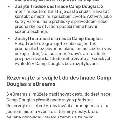
Zažijte tradice destinace Camp Douglas:
S
menším počtem turistů je často snazší navázat
kontakt s místním způsobem života. Aktivity jako
kurzy vaření, malé prohlídky s průvodcem nebo
procházky po čtvrtích působí mimo hlavní
sezónu osobněji.
Zachyťte atmosféru místa Camp Douglas:
Pokud rádi fotografujete nebo se jen tak
procházíte bez pevného plánu, mimo sezónu vás
čekají klidnější ulice a méně davů. Je to ideální
pro pozorování každodenního života a ikonických
výhledů v Camp Douglas bez rozptylování.
Rezervujte si svůj let do destinace Camp
Douglas s eDreams
S eDreams si můžete naplánovat cestu do destinace
Camp Douglas přesně podle svých představ.
Rezervujte si letenky, ubytování a pronájem auta na
jednom místě a vyberte si termíny cesty, které
nejlépe odpovídají vašemu tempu a zájmům.