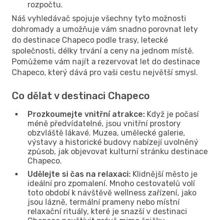
rozpočtu.
Náš vyhledávač spojuje všechny tyto možnosti
dohromady a umožňuje vám snadno porovnat lety
do destinace Chapeco podle trasy, letecké
společnosti, délky trvání a ceny na jednom místě.
Pomůžeme vám najít a rezervovat let do destinace
Chapeco, který dává pro vaši cestu největší smysl.
Co dělat v destinaci Chapeco
Prozkoumejte vnitřní atrakce:
Když je počasí
méně předvídatelné, jsou vnitřní prostory
obzvláště lákavé. Muzea, umělecké galerie,
výstavy a historické budovy nabízejí uvolněný
způsob, jak objevovat kulturní stránku destinace
Chapeco.
Udělejte si čas na relaxaci:
Klidnější město je
ideální pro zpomalení. Mnoho cestovatelů volí
toto období k návštěvě wellness zařízení, jako
jsou lázně, termální prameny nebo místní
relaxační rituály, které je snazší v destinaci