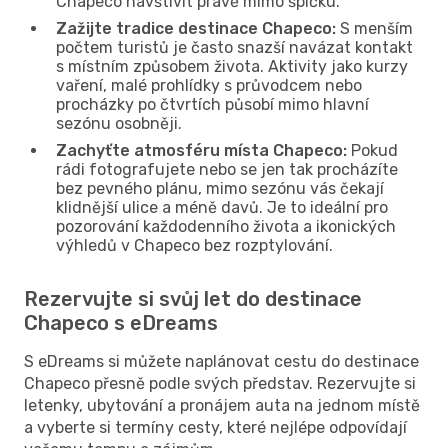
Chapeco navštívit právě mimo špičku.
Zažijte tradice destinace Chapeco:
S menším
počtem turistů je často snazší navázat kontakt
s místním způsobem života. Aktivity jako kurzy
vaření, malé prohlídky s průvodcem nebo
procházky po čtvrtích působí mimo hlavní
sezónu osobněji.
Zachyťte atmosféru místa Chapeco:
Pokud
rádi fotografujete nebo se jen tak procházíte
bez pevného plánu, mimo sezónu vás čekají
klidnější ulice a méně davů. Je to ideální pro
pozorování každodenního života a ikonických
výhledů v Chapeco bez rozptylování.
Rezervujte si svůj let do destinace
Chapeco s eDreams
S eDreams si můžete naplánovat cestu do destinace
Chapeco přesně podle svých představ. Rezervujte si
letenky, ubytování a pronájem auta na jednom místě
a vyberte si termíny cesty, které nejlépe odpovídají