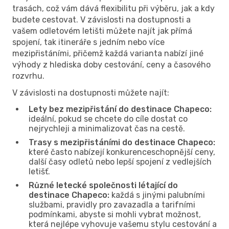
trasách, což vám dává flexibilitu při výběru, jak a kdy
budete cestovat. V závislosti na dostupnosti a
vašem odletovém letišti můžete najít jak přímá
spojení, tak itineráře s jedním nebo více
mezipřistáními, přičemž každá varianta nabízí jiné
výhody z hlediska doby cestování, ceny a časového
rozvrhu.
V závislosti na dostupnosti můžete najít:
Lety bez mezipřistání do destinace Chapeco:
ideální, pokud se chcete do cíle dostat co
nejrychleji a minimalizovat čas na cestě.
Trasy s mezipřistáními do destinace Chapeco:
které často nabízejí konkurenceschopnější ceny,
další časy odletů nebo lepší spojení z vedlejších
letišť.
Různé letecké společnosti létající do
destinace Chapeco:
každá s jinými palubními
službami, pravidly pro zavazadla a tarifními
podmínkami, abyste si mohli vybrat možnost,
která nejlépe vyhovuje vašemu stylu cestování a