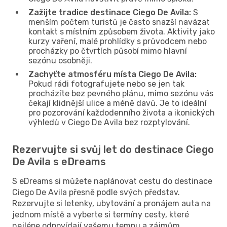
Zažijte tradice destinace Ciego De Avila:
S
menším počtem turistů je často snazší navázat
kontakt s místním způsobem života. Aktivity jako
kurzy vaření, malé prohlídky s průvodcem nebo
procházky po čtvrtích působí mimo hlavní
sezónu osobněji.
Zachyťte atmosféru místa Ciego De Avila:
Pokud rádi fotografujete nebo se jen tak
procházíte bez pevného plánu, mimo sezónu vás
čekají klidnější ulice a méně davů. Je to ideální
pro pozorování každodenního života a ikonických
výhledů v Ciego De Avila bez rozptylování.
Rezervujte si svůj let do destinace Ciego
De Avila s eDreams
S eDreams si můžete naplánovat cestu do destinace
Ciego De Avila přesně podle svých představ.
Rezervujte si letenky, ubytování a pronájem auta na
jednom místě a vyberte si termíny cesty, které
nejlépe odpovídají vašemu tempu a zájmům.