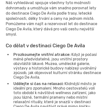
Náš vyhledávač spojuje všechny tyto možnosti
dohromady a umožňuje vám snadno porovnat lety
do destinace Ciego De Avila podle trasy, letecké
společnosti, délky trvání a ceny na jednom místě.
Pomůžeme vám najít a rezervovat let do destinace
Ciego De Avila, který dává pro vaši cestu největší
smysl.
Co dělat v destinaci Ciego De Avila
Prozkoumejte vnitřní atrakce:
Když je počasí
méně předvídatelné, jsou vnitřní prostory
obzvláště lákavé. Muzea, umělecké galerie,
výstavy a historické budovy nabízejí uvolněný
způsob, jak objevovat kulturní stránku destinace
Ciego De Avila.
Udělejte si čas na relaxaci:
Klidnější město je
ideální pro zpomalení. Mnoho cestovatelů volí
toto období k návštěvě wellness zařízení, jako
jsou lázně, termální prameny nebo místní
relaxační rituály, které je snazší v destinaci
Ciego De Avila navštívit právě mimo špičku.