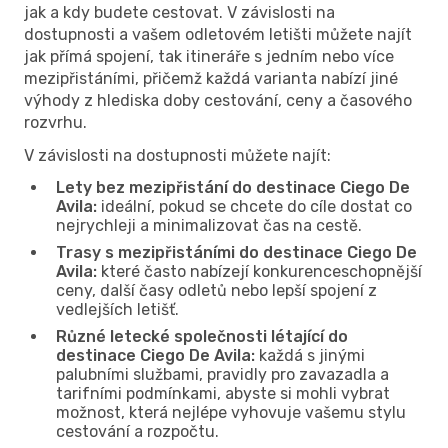
jak a kdy budete cestovat. V závislosti na
dostupnosti a vašem odletovém letišti můžete najít
jak přímá spojení, tak itineráře s jedním nebo více
mezipřistáními, přičemž každá varianta nabízí jiné
výhody z hlediska doby cestování, ceny a časového
rozvrhu.
V závislosti na dostupnosti můžete najít:
Lety bez mezipřistání do destinace Ciego De
Avila:
ideální, pokud se chcete do cíle dostat co
nejrychleji a minimalizovat čas na cestě.
Trasy s mezipřistáními do destinace Ciego De
Avila:
které často nabízejí konkurenceschopnější
ceny, další časy odletů nebo lepší spojení z
vedlejších letišť.
Různé letecké společnosti létající do
destinace Ciego De Avila:
každá s jinými
palubními službami, pravidly pro zavazadla a
tarifními podmínkami, abyste si mohli vybrat
možnost, která nejlépe vyhovuje vašemu stylu
cestování a rozpočtu.