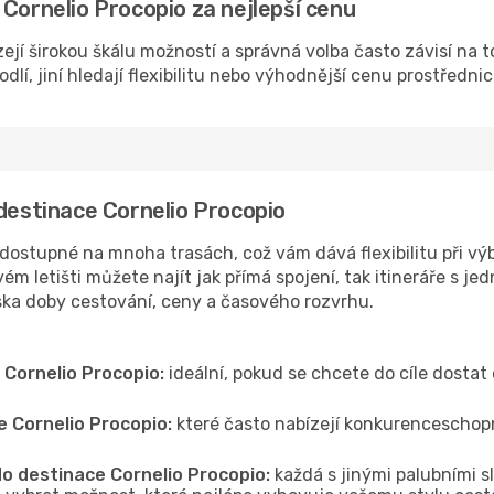
 Cornelio Procopio za nejlepší cenu
ejí širokou škálu možností a správná volba často závisí na t
lí, jiní hledají flexibilitu nebo výhodnější cenu prostřednic
 destinace Cornelio Procopio
dostupné na mnoha trasách, což vám dává flexibilitu při výb
ém letišti můžete najít jak přímá spojení, tak itineráře s je
iska doby cestování, ceny a časového rozvrhu.
 Cornelio Procopio:
ideální, pokud se chcete do cíle dostat 
e Cornelio Procopio:
které často nabízejí konkurenceschopně
do destinace Cornelio Procopio:
každá s jinými palubními s