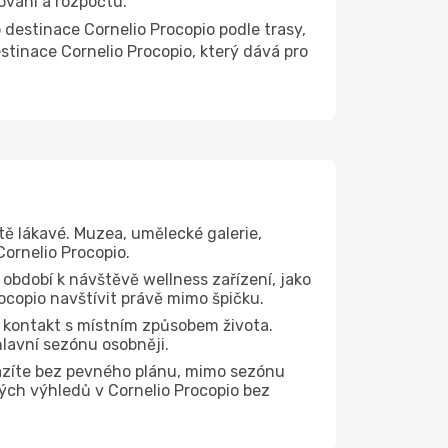
ování a rozpočtu.
estinace Cornelio Procopio podle trasy,
stinace Cornelio Procopio, který dává pro
tě lákavé. Muzea, umělecké galerie,
Cornelio Procopio.
 období k návštěvě wellness zařízení, jako
rocopio navštívit právě mimo špičku.
 kontakt s místním způsobem života.
hlavní sezónu osobněji.
ázíte bez pevného plánu, mimo sezónu
kých výhledů v Cornelio Procopio bez