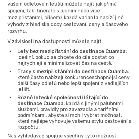
vašem odletovém letišti můžete najít jak přímá
spojení, tak itineráře s jedním nebo více
mezipřistáními, přičemž každá varianta nabízí jiné
výhody z hlediska doby cestování, ceny a časového
rozvrhu.
V závislosti na dostupnosti můžete najít:
Lety bez mezipřistání do destinace Cuamba:
ideální, pokud se chcete do cíle dostat co
nejrychleji a minimalizovat čas na cestě.
Trasy s mezipřistáními do destinace Cuamba:
které často nabízejí konkurenceschopnější ceny,
další časy odletů nebo lepší spojení z vedlejších
letišť.
Různé letecké společnosti létající do
destinace Cuamba:
každá s jinými palubními
službami, pravidly pro zavazadla a tarifními
podmínkami, abyste si mohli vybrat možnost,
která nejlépe vyhovuje vašemu stylu cestování a
rozpočtu.
Náš vyhledávač spojuje všechny tyto možnosti