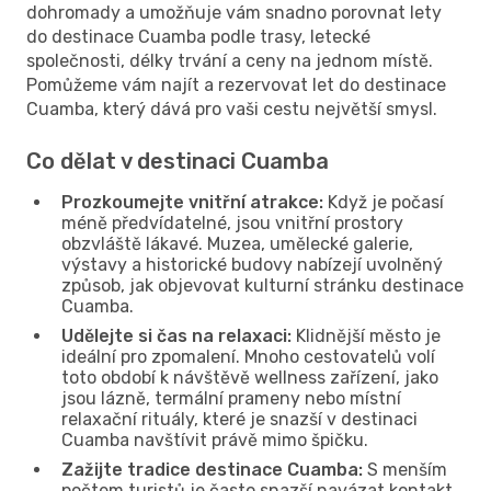
dohromady a umožňuje vám snadno porovnat lety
do destinace Cuamba podle trasy, letecké
společnosti, délky trvání a ceny na jednom místě.
Pomůžeme vám najít a rezervovat let do destinace
Cuamba, který dává pro vaši cestu největší smysl.
Co dělat v destinaci Cuamba
Prozkoumejte vnitřní atrakce:
Když je počasí
méně předvídatelné, jsou vnitřní prostory
obzvláště lákavé. Muzea, umělecké galerie,
výstavy a historické budovy nabízejí uvolněný
způsob, jak objevovat kulturní stránku destinace
Cuamba.
Udělejte si čas na relaxaci:
Klidnější město je
ideální pro zpomalení. Mnoho cestovatelů volí
toto období k návštěvě wellness zařízení, jako
jsou lázně, termální prameny nebo místní
relaxační rituály, které je snazší v destinaci
Cuamba navštívit právě mimo špičku.
Zažijte tradice destinace Cuamba:
S menším
počtem turistů je často snazší navázat kontakt