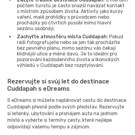
počtem turistů je často snazší navázat kontakt
s místním způsobem života. Aktivity jako kurzy
vaření, malé prohlídky s průvodcem nebo
procházky po čtvrtích působí mimo hlavní
sezónu osobněji.
Zachyťte atmosféru místa Cuddapah:
Pokud
rádi fotografujete nebo se jen tak procházíte
bez pevného plánu, mimo sezónu vás čekají
klidnější ulice a méně davů. Je to ideální pro
pozorování každodenního života a ikonických
výhledů v Cuddapah bez rozptylování.
Rezervujte si svůj let do destinace
Cuddapah s eDreams
S eDreams si můžete naplánovat cestu do destinace
Cuddapah přesně podle svých představ. Rezervujte
si letenky, ubytování a pronájem auta na jednom
místě a vyberte si termíny cesty, které nejlépe
odpovídají vašemu tempu a zájmům.