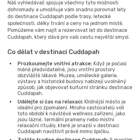
Náš vyhledávač spojuje všechny tyto možnosti
dohromady a umožňuje vám snadno porovnat lety
do destinace Cuddapah podle trasy, letecké
společnosti, délky trvání a ceny na jednom místě.
Pomůžeme vám najít a rezervovat let do destinace
Cuddapah, který dává pro vaši cestu největší smysl.
Co dělat v destinaci Cuddapah
Prozkoumejte vnitřní atrakce:
Když je počasí
méně předvídatelné, jsou vnitřní prostory
obzvláště lákavé. Muzea, umělecké galerie,
výstavy a historické budovy nabízejí uvolněný
způsob, jak objevovat kulturní stránku destinace
Cuddapah.
Udělejte si čas na relaxaci:
Klidnější město je
ideální pro zpomalení. Mnoho cestovatelů volí
toto období k návštěvě wellness zařízení, jako
jsou lázně, termální prameny nebo místní
relaxační rituály, které je snazší v destinaci
Cuddapah navštívit právě mimo špičku.
Zažijte tradice destinace Cuddapah:
S menším