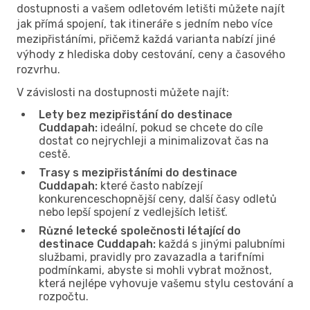
dostupnosti a vašem odletovém letišti můžete najít
jak přímá spojení, tak itineráře s jedním nebo více
mezipřistáními, přičemž každá varianta nabízí jiné
výhody z hlediska doby cestování, ceny a časového
rozvrhu.
V závislosti na dostupnosti můžete najít:
Lety bez mezipřistání do destinace
Cuddapah:
ideální, pokud se chcete do cíle
dostat co nejrychleji a minimalizovat čas na
cestě.
Trasy s mezipřistáními do destinace
Cuddapah:
které často nabízejí
konkurenceschopnější ceny, další časy odletů
nebo lepší spojení z vedlejších letišť.
Různé letecké společnosti létající do
destinace Cuddapah:
každá s jinými palubními
službami, pravidly pro zavazadla a tarifními
podmínkami, abyste si mohli vybrat možnost,
která nejlépe vyhovuje vašemu stylu cestování a
rozpočtu.