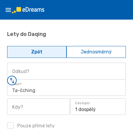
Lety do Daqing
Zpět
Jednosměrný
Odkud?
Kam?
Ta-čching
Cestující
Kdy?
1 dospělý
Pouze přímé lety