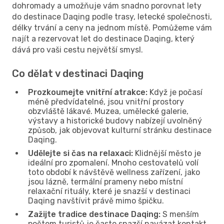
dohromady a umožňuje vám snadno porovnat lety
do destinace Daqing podle trasy, letecké společnosti,
délky trvání a ceny na jednom místě. Pomůžeme vám
najít a rezervovat let do destinace Daqing, který
dává pro vaši cestu největší smysl.
Co dělat v destinaci Daqing
Prozkoumejte vnitřní atrakce:
Když je počasí
méně předvídatelné, jsou vnitřní prostory
obzvláště lákavé. Muzea, umělecké galerie,
výstavy a historické budovy nabízejí uvolněný
způsob, jak objevovat kulturní stránku destinace
Daqing.
Udělejte si čas na relaxaci:
Klidnější město je
ideální pro zpomalení. Mnoho cestovatelů volí
toto období k návštěvě wellness zařízení, jako
jsou lázně, termální prameny nebo místní
relaxační rituály, které je snazší v destinaci
Daqing navštívit právě mimo špičku.
Zažijte tradice destinace Daqing:
S menším
počtem turistů je často snazší navázat kontakt