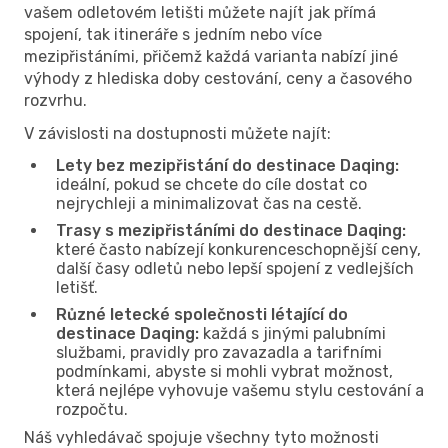
vašem odletovém letišti můžete najít jak přímá
spojení, tak itineráře s jedním nebo více
mezipřistáními, přičemž každá varianta nabízí jiné
výhody z hlediska doby cestování, ceny a časového
rozvrhu.
V závislosti na dostupnosti můžete najít:
Lety bez mezipřistání do destinace Daqing:
ideální, pokud se chcete do cíle dostat co
nejrychleji a minimalizovat čas na cestě.
Trasy s mezipřistáními do destinace Daqing:
které často nabízejí konkurenceschopnější ceny,
další časy odletů nebo lepší spojení z vedlejších
letišť.
Různé letecké společnosti létající do
destinace Daqing:
každá s jinými palubními
službami, pravidly pro zavazadla a tarifními
podmínkami, abyste si mohli vybrat možnost,
která nejlépe vyhovuje vašemu stylu cestování a
rozpočtu.
Náš vyhledávač spojuje všechny tyto možnosti