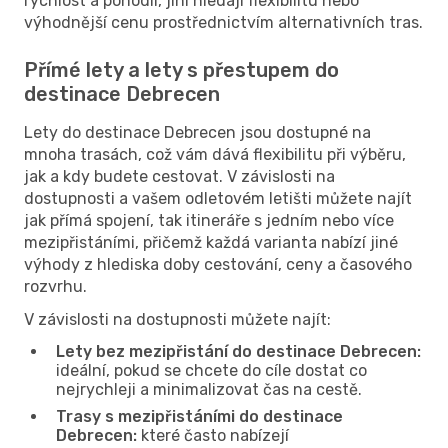
rychlost a pohodlí, jiní hledají flexibilitu nebo
výhodnější cenu prostřednictvím alternativních tras.
Přímé lety a lety s přestupem do
destinace Debrecen
Lety do destinace Debrecen jsou dostupné na
mnoha trasách, což vám dává flexibilitu při výběru,
jak a kdy budete cestovat. V závislosti na
dostupnosti a vašem odletovém letišti můžete najít
jak přímá spojení, tak itineráře s jedním nebo více
mezipřistáními, přičemž každá varianta nabízí jiné
výhody z hlediska doby cestování, ceny a časového
rozvrhu.
V závislosti na dostupnosti můžete najít:
Lety bez mezipřistání do destinace Debrecen:
ideální, pokud se chcete do cíle dostat co
nejrychleji a minimalizovat čas na cestě.
Trasy s mezipřistáními do destinace
Debrecen:
které často nabízejí