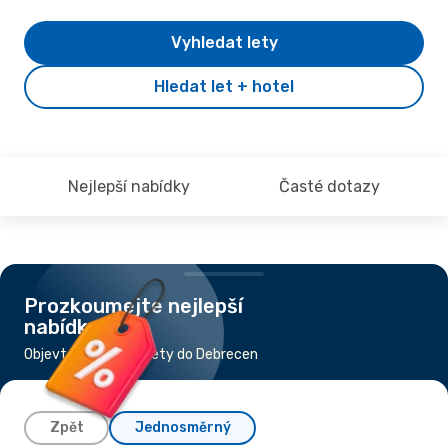
Vyhledat lety
Hledat let + hotel
Nejlepší nabídky
Časté dotazy
Prozkoumejte nejlepší
nabídky
Objevte nejlevnější lety do Debrecen
Zpět
Jednosměrný