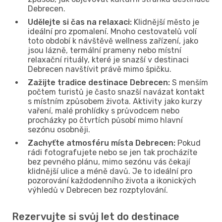
Debrecen.
Udělejte si čas na relaxaci:
Klidnější město je
ideální pro zpomalení. Mnoho cestovatelů volí
toto období k návštěvě wellness zařízení, jako
jsou lázně, termální prameny nebo místní
relaxační rituály, které je snazší v destinaci
Debrecen navštívit právě mimo špičku.
Zažijte tradice destinace Debrecen:
S menším
počtem turistů je často snazší navázat kontakt
s místním způsobem života. Aktivity jako kurzy
vaření, malé prohlídky s průvodcem nebo
procházky po čtvrtích působí mimo hlavní
sezónu osobněji.
Zachyťte atmosféru místa Debrecen:
Pokud
rádi fotografujete nebo se jen tak procházíte
bez pevného plánu, mimo sezónu vás čekají
klidnější ulice a méně davů. Je to ideální pro
pozorování každodenního života a ikonických
výhledů v Debrecen bez rozptylování.
Rezervujte si svůj let do destinace