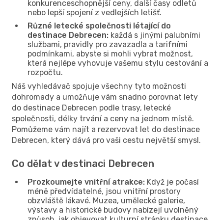
konkurenceschopnější ceny, další časy odletů
nebo lepší spojení z vedlejších letišť.
Různé letecké společnosti létající do
destinace Debrecen:
každá s jinými palubními
službami, pravidly pro zavazadla a tarifními
podmínkami, abyste si mohli vybrat možnost,
která nejlépe vyhovuje vašemu stylu cestování a
rozpočtu.
Náš vyhledávač spojuje všechny tyto možnosti
dohromady a umožňuje vám snadno porovnat lety
do destinace Debrecen podle trasy, letecké
společnosti, délky trvání a ceny na jednom místě.
Pomůžeme vám najít a rezervovat let do destinace
Debrecen, který dává pro vaši cestu největší smysl.
Co dělat v destinaci Debrecen
Prozkoumejte vnitřní atrakce:
Když je počasí
méně předvídatelné, jsou vnitřní prostory
obzvláště lákavé. Muzea, umělecké galerie,
výstavy a historické budovy nabízejí uvolněný
způsob, jak objevovat kulturní stránku destinace