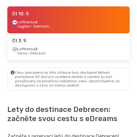
St 9. 9.
Čt 10. 9.
- St 16. 9.
Wizz Air UK
Lufthansa
2
London
Cagliari
- Debrecín
- Debrecín
Wizz Air UK
Debrecín
- London
Čt 3. 9.
Pá 25. 9.
Lufthansa
- Po 28. 9.
2
Varna
- Debrecín
Lufthansa
1
Praha
- Debrecín
Lufthansa
1
Debrecín
- Praha
Ceny zobrazené na této stránce byly dostupné během
posledních 20 dnů pro uvedená období a neměly by být
považovány za konečnou nabízenou cenu. Upozorňujeme, že
Pá 28. 8.
- Po 31. 8.
dostupnost a ceny se mohou změnit.
Swiss International Air Lines
3
Praha
- Debrecín
Lufthansa
1
Lety do destinace Debrecen:
Debrecín
- Praha
začněte svou cestu s eDreams
Začněte s rezervací letů do destinace Debrecen!