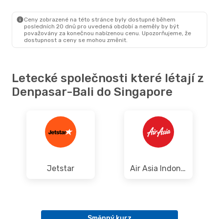
DPS
- SIN
Klm Royal Dutch Airlines
SIN
- DPS
Ceny zobrazené na této stránce byly dostupné během
posledních 20 dnů pro uvedená období a neměly by být
považovány za konečnou nabízenou cenu. Upozorňujeme, že
dostupnost a ceny se mohou změnit.
Letecké společnosti které létají z
Denpasar-Bali do Singapore
Jetstar
Air Asia Indonesia
Směnný kurz