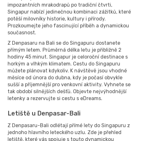
impozantních mrakodrapů po tradiční čtvrti,
Singapur nabízí jedinečnou kombinaci zážitků, které
potěší milovníky historie, kultury i přírody.
Prozkoumejte jeho fascinující příběh a dynamickou
současnost.
Z Denpasaru na Bali se do Singapuru dostanete
přímým letem. Průměrná délka letu je přibližně 2
hodiny 45 minut. Singapur je celoroční destinace s
horkým a vlhkým klimatem. Cestu do Singapuru
můžete plánovat kdykoliv. K návštěvě jsou vhodné
měsíce od února do dubna, kdy je počasí obvykle
sušší a příjemnější pro venkovní aktivity. Vyhnete se
tak období silnějších dešťů. Objevte nejvýhodnější
letenky a rezervujte si cestu s eDreams.
Letiště u Denpasar-Bali
Z Denpasaru-Bali odlétají přímé lety do Singapuru z
jednoho hlavního leteckého uzlu. Zde je přehled
letiště, které vás spojuje s touto dynamickou