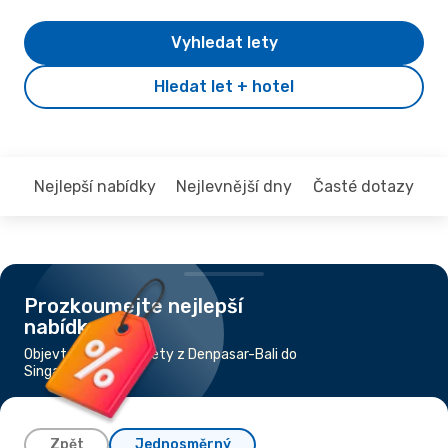
Vyhledat lety
Hledat let + hotel
Nejlepší nabídky
Nejlevnější dny
Časté dotazy
Prozkoumejte nejlepší
nabídky
Objevte nejlevnější lety z Denpasar-Bali do
Singapore
Zpět
Jednosměrný