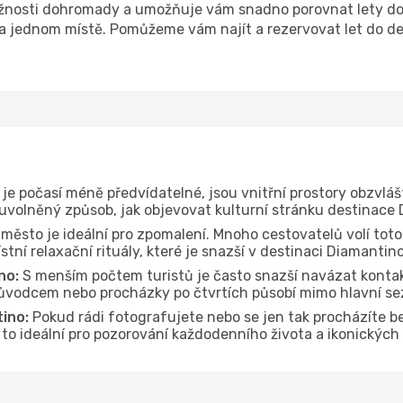
žnosti dohromady a umožňuje vám snadno porovnat lety do 
 na jednom místě. Pomůžeme vám najít a rezervovat let do de
je počasí méně předvídatelné, jsou vnitřní prostory obzvláš
 uvolněný způsob, jak objevovat kulturní stránku destinace
 město je ideální pro zpomalení. Mnoho cestovatelů volí toto
tní relaxační rituály, které je snazší v destinaci Diamantin
no:
S menším počtem turistů je často snazší navázat kontak
průvodcem nebo procházky po čtvrtích působí mimo hlavní se
ino:
Pokud rádi fotografujete nebo se jen tak procházíte 
e to ideální pro pozorování každodenního života a ikonickýc