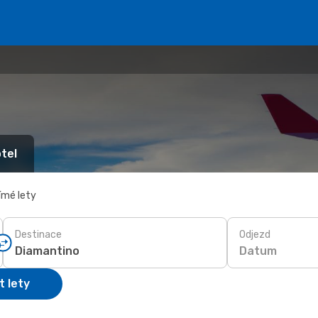
tel
ímé lety
Destinace
Odjezd
Datum
t lety