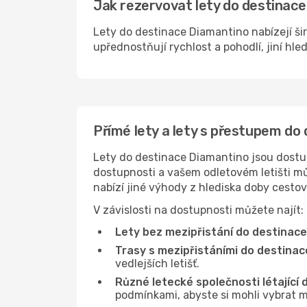
Jak rezervovat lety do destinace
Lety do destinace Diamantino nabízejí šir
upřednostňují rychlost a pohodlí, jiní hle
Přímé lety a lety s přestupem do
Lety do destinace Diamantino jsou dostupn
dostupnosti a vašem odletovém letišti můž
nabízí jiné výhody z hlediska doby cesto
V závislosti na dostupnosti můžete najít:
Lety bez mezipřistání do destinac
Trasy s mezipřistáními do destinac
vedlejších letišť.
Různé letecké společnosti létající
podmínkami, abyste si mohli vybrat m