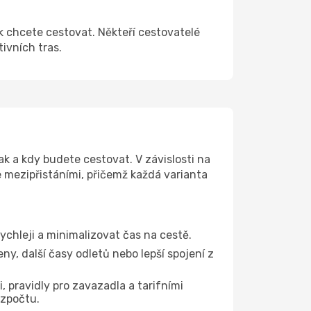
k chcete cestovat. Někteří cestovatelé
tivních tras.
k a kdy budete cestovat. V závislosti na
e mezipřistáními, přičemž každá varianta
rychleji a minimalizovat čas na cestě.
y, další časy odletů nebo lepší spojení z
, pravidly pro zavazadla a tarifními
ozpočtu.