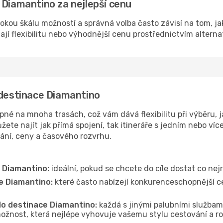
 Diamantino za nejlepší cenu
okou škálu možností a správná volba často závisí na tom, ja
dají flexibilitu nebo výhodnější cenu prostřednictvím alterna
 destinace Diamantino
é na mnoha trasách, což vám dává flexibilitu při výběru, ja
ete najít jak přímá spojení, tak itineráře s jedním nebo víc
vání, ceny a časového rozvrhu.
e Diamantino:
ideální, pokud se chcete do cíle dostat co nej
e Diamantino:
které často nabízejí konkurenceschopnější cen
 do destinace Diamantino:
každá s jinými palubními službami
ožnost, která nejlépe vyhovuje vašemu stylu cestování a r