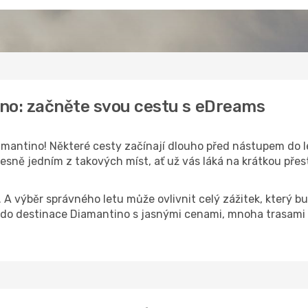
ino: začněte svou cestu s eDreams
mantino! Některé cesty začínají dlouho před nástupem do let
sně jedním z takových míst, ať už vás láká na krátkou přest
k. A výběr správného letu může ovlivnit celý zážitek, který
do destinace Diamantino s jasnými cenami, mnoha trasami 