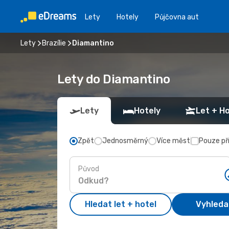
Lety
Hotely
Půjčovna aut
Lety
Brazílie
Diamantino
Lety do Diamantino
Lety
Hotely
Let + Ho
Zpět
Jednosměrný
Více měst
Pouze př
Původ
Hledat let + hotel
Vyhleda