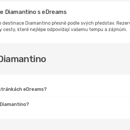
ace Diamantino s eDreams
 destinace Diamantino přesně podle svých představ. Rezerv
ny cesty, které nejlépe odpovídají vašemu tempu a zájmům.
 Diamantino
a stránkách eDreams?
o Diamantino?