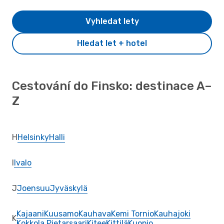
Vyhledat lety
Hledat let + hotel
Cestování do Finsko: destinace A–
Z
H
Helsinky
Halli
I
Ivalo
J
Joensuu
Jyväskylä
Kajaani
Kuusamo
Kauhava
Kemi Tornio
Kauhajoki
K
Kokkola Pietarsaari
Kitee
Kittilä
Kuopio