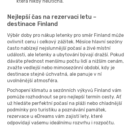
která nikdy neutichá.
Nejlepší čas na rezervaci letu –
destinace Finland
Výběr doby pro nákup letenky pro směr Finland může
ovlivnit cenu i celkový zážitek. Měsíce hlavní sezóny
často nabízejí nejslunnější počasí a živé místní
události, ale letenky a ubytování bývají dražší. Pokud
dáváte přednost menšímu počtu lidí a nižším cenám,
zvažte vedlejší nebo mimosezónní období, kdy je
destinace stejně úchvatná, ale panuje v ní
uvolněnější atmosféra.
Pochopení klimatu a sezónních výkyvů Finland vám
pomůže rozhodnout se pro nejlepší termín cesty. Ať
už hledáte perfektní počasí na pláži nebo chladnější
podmínky pro turistiku a poznávání památek,
rezervace u eDreams vám zajistí lety, které
odpovídají vašemu ideálnímu rozvrhu i rozpočtu.