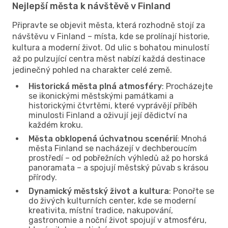
Nejlepší města k návštěvě v Finland
Připravte se objevit města, která rozhodně stojí za
návštěvu v Finland – místa, kde se prolínají historie,
kultura a moderní život. Od ulic s bohatou minulostí
až po pulzující centra měst nabízí každá destinace
jedinečný pohled na charakter celé země.
Historická města plná atmosféry
: Procházejte
se ikonickými městskými památkami a
historickými čtvrtěmi, které vyprávějí příběh
minulosti Finland a oživují její dědictví na
každém kroku.
Města obklopená úchvatnou scenérií
: Mnohá
města Finland se nacházejí v dechberoucím
prostředí – od pobřežních výhledů až po horská
panoramata – a spojují městský půvab s krásou
přírody.
Dynamický městský život a kultura
: Ponořte se
do živých kulturních center, kde se moderní
kreativita, místní tradice, nakupování,
gastronomie a noční život spojují v atmosféru,