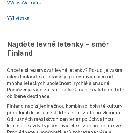
V
Vaasa
Varkaus
Y
Ylivieska
Najděte levné letenky – směr
Finland
Chcete si rezervovat levné letenky? Pokud je vaším
cílem Finland, s eDreams je porovnávání cen od
mnoha leteckých společností rychlé a snadné.
Pomůžeme vám zajistit nejlepší nabídky letů do této
oblíbené destinace.
Finland nabízí jedinečnou kombinaci bohaté kultury,
přírodních krás a měst, která stojí za to prozkoumat.
Od rušných městských center až po úchvatnou
krajinu – každý typ cestovatele si zde přijde na své.
Prohlédněte si možnosti letů zobrazené výše a