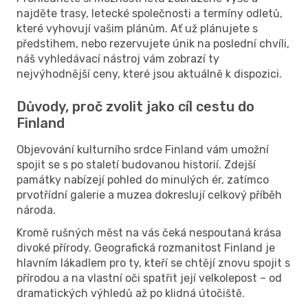
najděte trasy, letecké společnosti a termíny odletů,
které vyhovují vašim plánům. Ať už plánujete s
předstihem, nebo rezervujete únik na poslední chvíli,
náš vyhledávací nástroj vám zobrazí ty
nejvýhodnější ceny, které jsou aktuálně k dispozici.
Důvody, proč zvolit jako cíl cestu do
Finland
Objevování kulturního srdce Finland vám umožní
spojit se s po staletí budovanou historií. Zdejší
památky nabízejí pohled do minulých ér, zatímco
prvotřídní galerie a muzea dokreslují celkový příběh
národa.
Kromě rušných měst na vás čeká nespoutaná krása
divoké přírody. Geografická rozmanitost Finland je
hlavním lákadlem pro ty, kteří se chtějí znovu spojit s
přírodou a na vlastní oči spatřit její velkolepost – od
dramatických výhledů až po klidná útočiště.