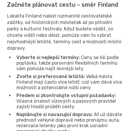
Začněte plánovat cestu – směr Finland
Lokalita Finland nabízí rozmanité cestovatelské
zážitky, od historických městeček až po přírodní
parky a kulturní festivaly. Když budete vědět, co
chcete vidět nebo dělat, pomůže vám to vybrat
nejvhodnější letiště, termíny cest a možnosti místní
dopravy.
Vyberte si nejlepší termíny:
Ceny se liší podle
poptávky, takže porovnání flexibilních termínů
vám pomůže najít levnější lety.
Zvolte si preferované letiště:
Velká města
Finland mají často více letišť, což vám dává více
možností a potenciálně nižší ceny.
Předem si zkontrolujte vstupní požadavky:
Včasná znalost vízových a pasových pravidel
zajistí hladší průběh cesty.
Naplánujte si navazující dopravu:
Ať už dáváte
přednost veřejné dopravě nebo pronájmu auta,
rezervace letenky jako první krok usnadní