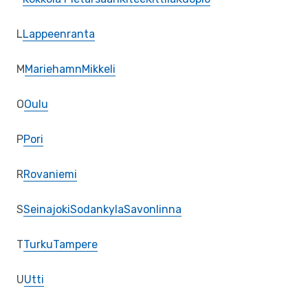
L
Lappeenranta
M
Mariehamn
Mikkeli
O
Oulu
P
Pori
R
Rovaniemi
S
Seinajoki
Sodankyla
Savonlinna
T
Turku
Tampere
U
Utti