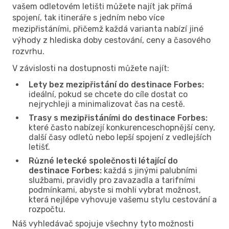
vašem odletovém letišti můžete najít jak přímá
spojení, tak itineráře s jedním nebo více
mezipřistáními, přičemž každá varianta nabízí jiné
výhody z hlediska doby cestování, ceny a časového
rozvrhu.
V závislosti na dostupnosti můžete najít:
Lety bez mezipřistání do destinace Forbes:
ideální, pokud se chcete do cíle dostat co
nejrychleji a minimalizovat čas na cestě.
Trasy s mezipřistáními do destinace Forbes:
které často nabízejí konkurenceschopnější ceny,
další časy odletů nebo lepší spojení z vedlejších
letišť.
Různé letecké společnosti létající do
destinace Forbes:
každá s jinými palubními
službami, pravidly pro zavazadla a tarifními
podmínkami, abyste si mohli vybrat možnost,
která nejlépe vyhovuje vašemu stylu cestování a
rozpočtu.
Náš vyhledávač spojuje všechny tyto možnosti