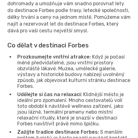
dohromady a umožňuje vám snadno porovnat lety
do destinace Forbes podle trasy, letecké společnosti,
délky trvání a ceny na jednom místě. Pomůžeme vám
najít a rezervovat let do destinace Forbes, který
dává pro vaši cestu největší smysl.
Co dělat v destinaci Forbes
Prozkoumejte vnitřní atrakce:
Když je počasí
méně předvídatelné, jsou vnitřní prostory
obzvláště lákavé. Muzea, umělecké galerie,
výstavy a historické budovy nabízejí uvolněný
způsob, jak objevovat kulturní stránku destinace
Forbes.
Udělejte si čas na relaxaci:
Klidnější město je
ideální pro zpomalení. Mnoho cestovatelů volí
toto období k návštěvě wellness zařízení, jako
jsou lázně, termální prameny nebo místní
relaxační rituály, které je snazší v destinaci
Forbes navštívit právě mimo špičku.
Zažijte tradice destinace Forbes:
S menším
počtem turistů je často snazší navázat kontakt