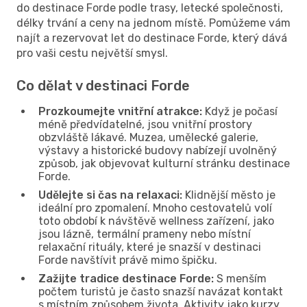
do destinace Forde podle trasy, letecké společnosti,
délky trvání a ceny na jednom místě. Pomůžeme vám
najít a rezervovat let do destinace Forde, který dává
pro vaši cestu největší smysl.
Co dělat v destinaci Forde
Prozkoumejte vnitřní atrakce:
Když je počasí
méně předvídatelné, jsou vnitřní prostory
obzvláště lákavé. Muzea, umělecké galerie,
výstavy a historické budovy nabízejí uvolněný
způsob, jak objevovat kulturní stránku destinace
Forde.
Udělejte si čas na relaxaci:
Klidnější město je
ideální pro zpomalení. Mnoho cestovatelů volí
toto období k návštěvě wellness zařízení, jako
jsou lázně, termální prameny nebo místní
relaxační rituály, které je snazší v destinaci
Forde navštívit právě mimo špičku.
Zažijte tradice destinace Forde:
S menším
počtem turistů je často snazší navázat kontakt
s místním způsobem života. Aktivity jako kurzy