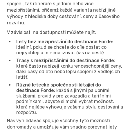
spojení, tak itineráře s jedním nebo více
mezipřistáními, přičemž každá varianta nabízí jiné
výhody z hlediska doby cestování, ceny a časového
rozvrhu.
V závislosti na dostupnosti můžete najít:
Lety bez mezipřistání do destinace Forde:
ideální, pokud se chcete do cíle dostat co
nejrychleji a minimalizovat čas na cestě.
Trasy s mezipřistáními do destinace Forde:
které často nabízejí konkurenceschopnější ceny,
další časy odletů nebo lepší spojení z vedlejších
letišť.
Různé letecké společnosti létající do
destinace Forde:
každá s jinými palubními
službami, pravidly pro zavazadla a tarifními
podmínkami, abyste si mohli vybrat možnost,
která nejlépe vyhovuje vašemu stylu cestování a
rozpočtu.
Náš vyhledávač spojuje všechny tyto možnosti
dohromady a umožňuje vám snadno porovnat lety