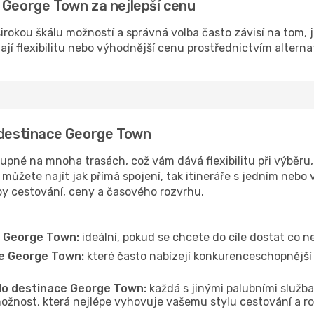
 George Town za nejlepší cenu
irokou škálu možností a správná volba často závisí na tom, 
dají flexibilitu nebo výhodnější cenu prostřednictvím alterna
o destinace George Town
pné na mnoha trasách, což vám dává flexibilitu při výběru, 
můžete najít jak přímá spojení, tak itineráře s jedním nebo 
oby cestování, ceny a časového rozvrhu.
e George Town:
ideální, pokud se chcete do cíle dostat co ne
ce George Town:
které často nabízejí konkurenceschopnější c
 do destinace George Town:
každá s jinými palubními služba
ožnost, která nejlépe vyhovuje vašemu stylu cestování a r