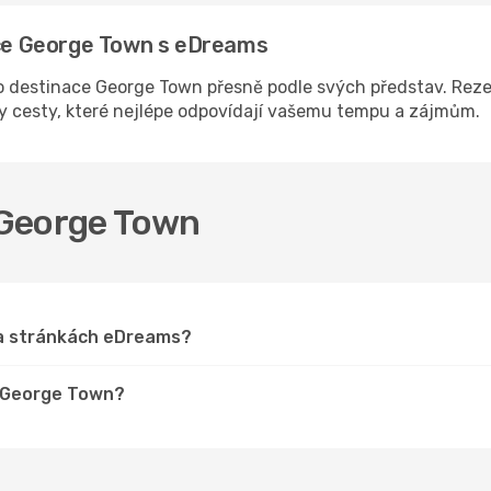
nace George Town s eDreams
 destinace George Town přesně podle svých představ. Rezer
ny cesty, které nejlépe odpovídají vašemu tempu a zájmům.
o George Town
na stránkách eDreams?
o George Town?