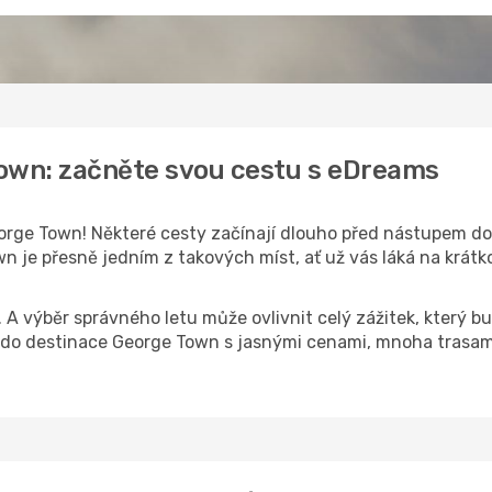
Town: začněte svou cestu s eDreams
rge Town! Některé cesty začínají dlouho před nástupem do le
 je přesně jedním z takových míst, ať už vás láká na krátko
k. A výběr správného letu může ovlivnit celý zážitek, který
o destinace George Town s jasnými cenami, mnoha trasami 