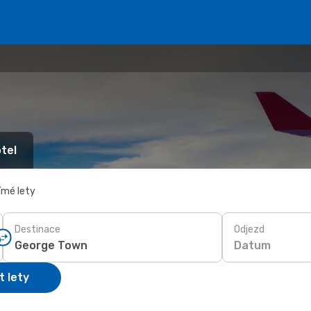
tel
ímé lety
Destinace
Odjezd
Datum
t lety