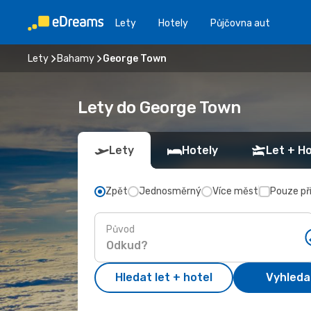
Lety
Hotely
Půjčovna aut
Lety
Bahamy
George Town
Lety do George Town
Lety
Hotely
Let + Ho
Zpět
Jednosměrný
Více měst
Pouze př
Původ
Hledat let + hotel
Vyhleda