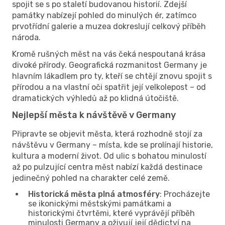
spojit se s po staletí budovanou historií. Zdejší
památky nabízejí pohled do minulých ér, zatímco
prvotřídní galerie a muzea dokreslují celkový příběh
národa.
Kromě rušných měst na vás čeká nespoutaná krása
divoké přírody. Geografická rozmanitost Germany je
hlavním lákadlem pro ty, kteří se chtějí znovu spojit s
přírodou a na vlastní oči spatřit její velkolepost – od
dramatických výhledů až po klidná útočiště.
Nejlepší města k návštěvě v Germany
Připravte se objevit města, která rozhodně stojí za
návštěvu v Germany – místa, kde se prolínají historie,
kultura a moderní život. Od ulic s bohatou minulostí
až po pulzující centra měst nabízí každá destinace
jedinečný pohled na charakter celé země.
Historická města plná atmosféry
: Procházejte
se ikonickými městskými památkami a
historickými čtvrtěmi, které vyprávějí příběh
minulosti Germany a oživují její dědictví na