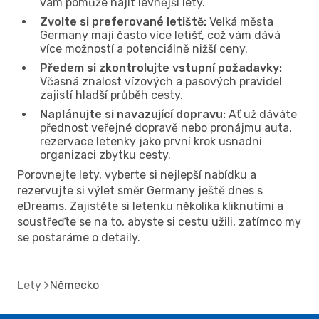
vám pomůže najít levnější lety.
Zvolte si preferované letiště:
Velká města
Germany mají často více letišť, což vám dává
více možností a potenciálně nižší ceny.
Předem si zkontrolujte vstupní požadavky:
Včasná znalost vízových a pasových pravidel
zajistí hladší průběh cesty.
Naplánujte si navazující dopravu:
Ať už dáváte
přednost veřejné dopravě nebo pronájmu auta,
rezervace letenky jako první krok usnadní
organizaci zbytku cesty.
Porovnejte lety, vyberte si nejlepší nabídku a
rezervujte si výlet směr Germany ještě dnes s
eDreams. Zajistěte si letenku několika kliknutími a
soustřeďte se na to, abyste si cestu užili, zatímco my
se postaráme o detaily.
Lety
Německo