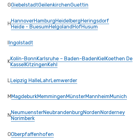
G
Giebelstadt
Geilenkirchen
Guettin
Hannover
Hamburg
Heidelberg
Heringsdorf
H
Heide - Buesum
Helgoland
Hof
Husum
I
Ingolstadt
Kolín-Bonn
Karlsruhe – Baden-Baden
Kiel
Koethen De
K
Kassel
Kitzingen
Kehl
L
Leipzig Halle
Lahr
Lemwerder
M
Magdeburk
Memmingen
Münster
Mannheim
Munich
Neumuenster
Neubrandenburg
Norden
Norderney
N
Norimberk
O
Oberpfaffenhofen