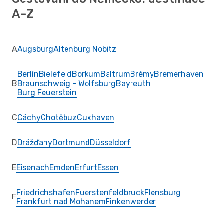
A–Z
A
Augsburg
Altenburg Nobitz
Berlín
Bielefeld
Borkum
Baltrum
Brémy
Bremerhaven
B
Braunschweig - Wolfsburg
Bayreuth
Burg Feuerstein
C
Cáchy
Chotěbuz
Cuxhaven
D
Drážďany
Dortmund
Düsseldorf
E
Eisenach
Emden
Erfurt
Essen
Friedrichshafen
Fuerstenfeldbruck
Flensburg
F
Frankfurt nad Mohanem
Finkenwerder