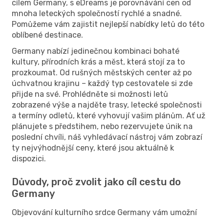
cílem Germany, s eDreams je porovnávání cen od
mnoha leteckých společností rychlé a snadné.
Pomůžeme vám zajistit nejlepší nabídky letů do této
oblíbené destinace.
Germany nabízí jedinečnou kombinaci bohaté
kultury, přírodních krás a měst, která stojí za to
prozkoumat. Od rušných městských center až po
úchvatnou krajinu – každý typ cestovatele si zde
přijde na své. Prohlédněte si možnosti letů
zobrazené výše a najděte trasy, letecké společnosti
a termíny odletů, které vyhovují vašim plánům. Ať už
plánujete s předstihem, nebo rezervujete únik na
poslední chvíli, náš vyhledávací nástroj vám zobrazí
ty nejvýhodnější ceny, které jsou aktuálně k
dispozici.
Důvody, proč zvolit jako cíl cestu do
Germany
Objevování kulturního srdce Germany vám umožní