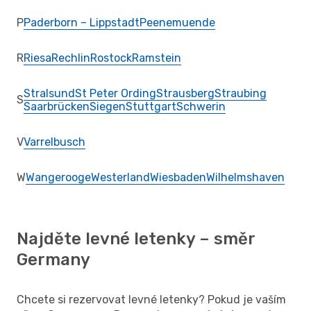
P
Paderborn – Lippstadt
Peenemuende
R
Riesa
Rechlin
Rostock
Ramstein
Stralsund
St Peter Ording
Strausberg
Straubing
S
Saarbrücken
Siegen
Stuttgart
Schwerin
V
Varrelbusch
W
Wangerooge
Westerland
Wiesbaden
Wilhelmshaven
Najděte levné letenky – směr
Germany
Chcete si rezervovat levné letenky? Pokud je vaším