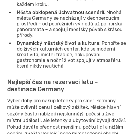
každém kroku.
Města obklopená úchvatnou scenérií
: Mnohá
města Germany se nacházejí v dechberoucím
prostředí – od pobřežních výhledů až po horská
panoramata – a spojují městský půvab s krásou
přírody.
Dynamický městský život a kultura
: Ponořte se
do živých kulturních center, kde se moderní
kreativita, místní tradice, nakupování,
gastronomie a noční život spojují v atmosféru,
která nikdy neutichá.
Nejlepší čas na rezervaci letu –
destinace Germany
Výběr doby pro nákup letenky pro směr Germany
může ovlivnit cenu i celkový zážitek. Měsíce hlavní
sezóny často nabízejí nejslunnější počasí a živé
místní události, ale letenky a ubytování bývají dražší.
Pokud dáváte přednost menšímu počtu lidí a nižším
cenám, zvažte vedlejší nebo mimosezónní období,