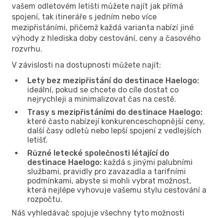
vašem odletovém letišti můžete najít jak přímá
spojení, tak itineráře s jedním nebo více
mezipřistáními, přičemž každá varianta nabízí jiné
výhody z hlediska doby cestování, ceny a časového
rozvrhu.
V závislosti na dostupnosti můžete najít:
Lety bez mezipřistání do destinace Haelogo:
ideální, pokud se chcete do cíle dostat co
nejrychleji a minimalizovat čas na cestě.
Trasy s mezipřistáními do destinace Haelogo:
které často nabízejí konkurenceschopnější ceny,
další časy odletů nebo lepší spojení z vedlejších
letišť.
Různé letecké společnosti létající do
destinace Haelogo:
každá s jinými palubními
službami, pravidly pro zavazadla a tarifními
podmínkami, abyste si mohli vybrat možnost,
která nejlépe vyhovuje vašemu stylu cestování a
rozpočtu.
Náš vyhledávač spojuje všechny tyto možnosti