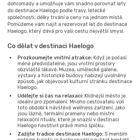
dohromady a umožňuje vám snadno porovnat lety
do destinace Haelogo podle trasy, letecké
společnosti, délky trvání a ceny na jednom místě.
Pomůžeme vám najít a rezervovat let do destinace
Haelogo, který dává pro vaši cestu největší smysl.
Co dělat v destinaci Haelogo
Prozkoumejte vnitřní atrakce:
Když je počasí
méně předvídatelné, jsou vnitřní prostory
obzvláště lákavé. Muzea, umělecké galerie,
výstavy a historické budovy nabízejí uvolněný
způsob, jak objevovat kulturní stránku destinace
Haelogo.
Udělejte si čas na relaxaci:
Klidnější město je
ideální pro zpomalení. Mnoho cestovatelů volí
toto období k návštěvě wellness zařízení, jako
jsou lázně, termální prameny nebo místní
relaxační rituály, které je snazší v destinaci
Haelogo navštívit právě mimo špičku.
Zažijte tradice destinace Haelogo:
S menším
počtem turistů je často snazší navázat kontakt