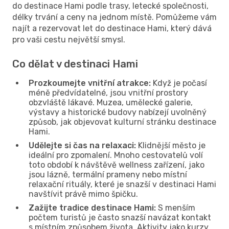
do destinace Hami podle trasy, letecké společnosti,
délky trvání a ceny na jednom místě. Pomůžeme vám
najít a rezervovat let do destinace Hami, který dává
pro vaši cestu největší smysl.
Co dělat v destinaci Hami
Prozkoumejte vnitřní atrakce:
Když je počasí
méně předvídatelné, jsou vnitřní prostory
obzvláště lákavé. Muzea, umělecké galerie,
výstavy a historické budovy nabízejí uvolněný
způsob, jak objevovat kulturní stránku destinace
Hami.
Udělejte si čas na relaxaci:
Klidnější město je
ideální pro zpomalení. Mnoho cestovatelů volí
toto období k návštěvě wellness zařízení, jako
jsou lázně, termální prameny nebo místní
relaxační rituály, které je snazší v destinaci Hami
navštívit právě mimo špičku.
Zažijte tradice destinace Hami:
S menším
počtem turistů je často snazší navázat kontakt
s místním způsobem života. Aktivity jako kurzy