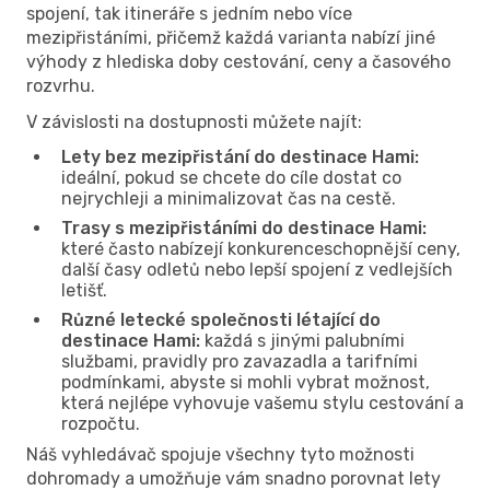
spojení, tak itineráře s jedním nebo více
mezipřistáními, přičemž každá varianta nabízí jiné
výhody z hlediska doby cestování, ceny a časového
rozvrhu.
V závislosti na dostupnosti můžete najít:
Lety bez mezipřistání do destinace Hami:
ideální, pokud se chcete do cíle dostat co
nejrychleji a minimalizovat čas na cestě.
Trasy s mezipřistáními do destinace Hami:
které často nabízejí konkurenceschopnější ceny,
další časy odletů nebo lepší spojení z vedlejších
letišť.
Různé letecké společnosti létající do
destinace Hami:
každá s jinými palubními
službami, pravidly pro zavazadla a tarifními
podmínkami, abyste si mohli vybrat možnost,
která nejlépe vyhovuje vašemu stylu cestování a
rozpočtu.
Náš vyhledávač spojuje všechny tyto možnosti
dohromady a umožňuje vám snadno porovnat lety