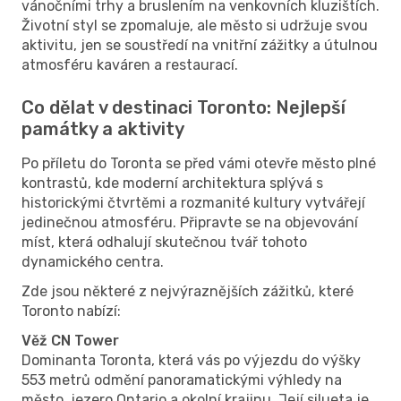
vánočními trhy a bruslením na venkovních kluzištích.
Životní styl se zpomaluje, ale město si udržuje svou
aktivitu, jen se soustředí na vnitřní zážitky a útulnou
atmosféru kaváren a restaurací.
Co dělat v destinaci Toronto: Nejlepší
památky a aktivity
Po příletu do Toronta se před vámi otevře město plné
kontrastů, kde moderní architektura splývá s
historickými čtvrtěmi a rozmanité kultury vytvářejí
jedinečnou atmosféru. Připravte se na objevování
míst, která odhalují skutečnou tvář tohoto
dynamického centra.
Zde jsou některé z nejvýraznějších zážitků, které
Toronto nabízí:
Věž CN Tower
Dominanta Toronta, která vás po výjezdu do výšky
553 metrů odmění panoramatickými výhledy na
město, jezero Ontario a okolní krajinu. Její silueta je