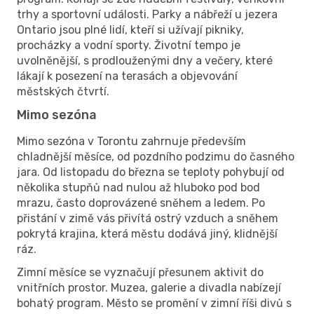
trhy a sportovní události. Parky a nábřeží u jezera
Ontario jsou plné lidí, kteří si užívají pikniky,
procházky a vodní sporty. Životní tempo je
uvolněnější, s prodlouženými dny a večery, které
lákají k posezení na terasách a objevování
městských čtvrtí.
Mimo sezóna
Mimo sezóna v Torontu zahrnuje především
chladnější měsíce, od pozdního podzimu do časného
jara. Od listopadu do března se teploty pohybují od
několika stupňů nad nulou až hluboko pod bod
mrazu, často doprovázené sněhem a ledem. Po
přistání v zimě vás přivítá ostrý vzduch a sněhem
pokrytá krajina, která městu dodává jiný, klidnější
ráz.
Zimní měsíce se vyznačují přesunem aktivit do
vnitřních prostor. Muzea, galerie a divadla nabízejí
bohatý program. Město se promění v zimní říši divů s