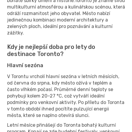
bohaté sbírky umění a historie.Toronto je známé svou
multikulturní atmosférou a kulinářskou scénou, která
odráží rozmanitost jeho obyvatel. Město nabízí
jedinečnou kombinaci moderní architektury a
zelených ploch, ideální pro poznávání a kulturní
zážitky.
Kdy je nejlepší doba pro lety do
destinace Toronto?
Hlavní sezóna
V Torontu vrcholí hlavní sezóna v letních měsících,
od června do srpna, kdy město ožívá v teplém a
často vlhkém počasí. Průměrné denní teploty se
pohybují kolem 20–27 °C, což vytváří ideální
podmínky pro venkovní aktivity. Po příletu do Toronta
v tomto období ihned pocítíte pulzující energii
města, které se naplno otevírá slunci.
Letní měsíce přinášejí do Toronta bohatý kulturní
program. Konají se zde hudební festivaly, venkovní