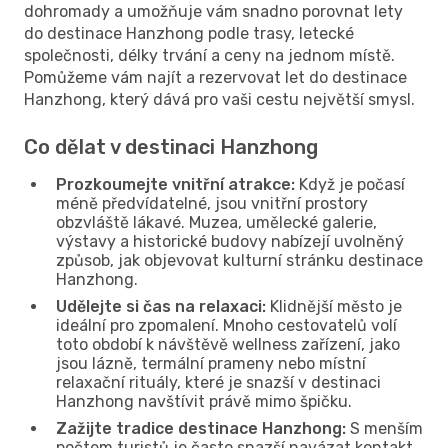
dohromady a umožňuje vám snadno porovnat lety
do destinace Hanzhong podle trasy, letecké
společnosti, délky trvání a ceny na jednom místě.
Pomůžeme vám najít a rezervovat let do destinace
Hanzhong, který dává pro vaši cestu největší smysl.
Co dělat v destinaci Hanzhong
Prozkoumejte vnitřní atrakce:
Když je počasí
méně předvídatelné, jsou vnitřní prostory
obzvláště lákavé. Muzea, umělecké galerie,
výstavy a historické budovy nabízejí uvolněný
způsob, jak objevovat kulturní stránku destinace
Hanzhong.
Udělejte si čas na relaxaci:
Klidnější město je
ideální pro zpomalení. Mnoho cestovatelů volí
toto období k návštěvě wellness zařízení, jako
jsou lázně, termální prameny nebo místní
relaxační rituály, které je snazší v destinaci
Hanzhong navštívit právě mimo špičku.
Zažijte tradice destinace Hanzhong:
S menším
počtem turistů je často snazší navázat kontakt