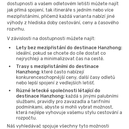
dostupnosti a vašem odletovém letišti můžete najít
jak přímá spojení, tak itineráře s jedním nebo více
mezipřistáními, přičemž každá varianta nabízí jiné
výhody z hlediska doby cestování, ceny a časového
rozvrhu.
V závislosti na dostupnosti můžete najít:
Lety bez mezipřistání do destinace Hanzhong:
ideální, pokud se chcete do cíle dostat co
nejrychleji a minimalizovat čas na cestě.
Trasy s mezipřistáními do destinace
Hanzhong:
které často nabízejí
konkurenceschopnější ceny, další časy odletů
nebo lepší spojení z vedlejších letišť.
Různé letecké společnosti létající do
destinace Hanzhong:
každá s jinými palubními
službami, pravidly pro zavazadla a tarifními
podmínkami, abyste si mohli vybrat možnost,
která nejlépe vyhovuje vašemu stylu cestování a
rozpočtu.
Náš vyhledávač spojuje všechny tyto možnosti