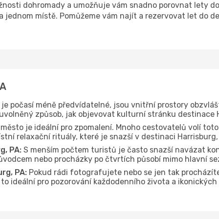
nosti dohromady a umožňuje vám snadno porovnat lety do d
 na jednom místě. Pomůžeme vám najít a rezervovat let do de
PA
je počasí méně předvídatelné, jsou vnitřní prostory obzvláš
 uvolněný způsob, jak objevovat kulturní stránku destinace H
 město je ideální pro zpomalení. Mnoho cestovatelů volí toto
tní relaxační rituály, které je snazší v destinaci Harrisburg
g, PA:
S menším počtem turistů je často snazší navázat kon
průvodcem nebo procházky po čtvrtích působí mimo hlavní se
rg, PA:
Pokud rádi fotografujete nebo se jen tak prochází
e to ideální pro pozorování každodenního života a ikonických