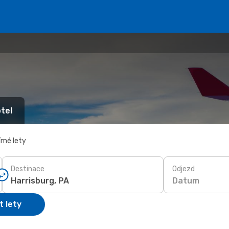
tel
ímé lety
Destinace
Odjezd
Datum
t lety