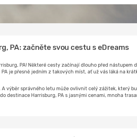
rg, PA: začněte svou cestu s eDreams
risburg, PA! Některé cesty začínají dlouho před nástupem do 
PA je přesně jedním z takových míst, ať už vás láká na krát
k. A výběr správného letu může ovlivnit celý zážitek, který
o destinace Harrisburg, PA s jasnými cenami, mnoha trasam