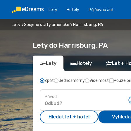
Lety
Hotely
Půjčovna aut
Lety
Spojené státy americké
Harrisburg, PA
Lety do Harrisburg, PA
Lety
Hotely
Let + Ho
Zpět
Jednosměrný
Více měst
Pouze př
Původ
Hledat let + hotel
Vyhleda