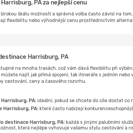
Harrisburg, PA za nejlepší cenu
 širokou škálu možností a správná volba často závisí na tom,
dají flexibilitu nebo výhodnější cenu prostřednictvím alterna
 destinace Harrisburg, PA
tupné na mnoha trasách, což vám dává flexibilitu při výběru,
můžete najít jak přímá spojení, tak itineráře s jedním nebo 
oby cestování, ceny a časového rozvrhu.
 Harrisburg, PA:
ideální, pokud se chcete do cíle dostat co 
e Harrisburg, PA:
které často nabízejí konkurenceschopnější
do destinace Harrisburg, PA:
každá s jinými palubními služb
ožnost, která nejlépe vyhovuje vašemu stylu cestování a r