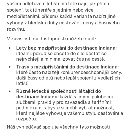
vašem odletovém letišti můžete najít jak přímá
spojení, tak itineráře s jedním nebo více
mezipřistáními, přičemž každá varianta nabízí jiné
výhody z hlediska doby cestování, ceny a časového
rozvrhu.
V závislosti na dostupnosti můžete najít:
Lety bez mezipřistání do destinace Indiana:
ideální, pokud se chcete do cíle dostat co
nejrychleji a minimalizovat čas na cestě.
Trasy s mezipřistáními do destinace Indiana:
které často nabízejí konkurenceschopnější ceny,
další časy odletů nebo lepší spojení z vedlejších
letišť.
Různé letecké společnosti létající do
destinace Indiana:
každá s jinými palubními
službami, pravidly pro zavazadla a tarifními
podmínkami, abyste si mohli vybrat možnost,
která nejlépe vyhovuje vašemu stylu cestování a
rozpočtu.
Náš vyhledávač spojuje všechny tyto možnosti