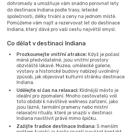
dohromady a umožňuje vám snadno porovnat lety
do destinace Indiana podle trasy, letecké
společnosti, délky trvání a ceny na jednom místě.
Pomůžeme vám najít a rezervovat let do destinace
Indiana, který dává pro vaši cestu největší smysl.
Co dělat v destinaci Indiana
Prozkoumejte vnitřní atrakce:
Když je počasí
méně předvídatelné, jsou vnitřní prostory
obzvláště lákavé. Muzea, umělecké galerie,
výstavy a historické budovy nabízejí uvolněný
způsob, jak objevovat kulturní stránku destinace
Indiana.
Udělejte si čas na relaxaci:
Klidnější město je
ideální pro zpomalení. Mnoho cestovatelů volí
toto období k návštěvě wellness zařízení, jako
jsou lázně, termální prameny nebo místní
relaxační rituály, které je snazší v destinaci
Indiana navštívit právě mimo špičku.
Zažijte tradice destinace Indiana:
S menším
počtem turistů je často snazší navázat kontakt