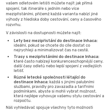
vašem odletovém letišti můžete najít jak přímá
spojení, tak itineráře s jedním nebo více
mezipřistáními, přičemž každá varianta nabízí jiné
výhody z hlediska doby cestování, ceny a časového
rozvrhu.
V závislosti na dostupnosti můžete najít:
Lety bez mezipřistání do destinace Inhaca:
ideální, pokud se chcete do cíle dostat co
nejrychleji a minimalizovat čas na cestě.
Trasy s mezipřistáními do destinace Inhaca:
které často nabízejí konkurenceschopnější ceny,
další časy odletů nebo lepší spojení z vedlejších
letišť.
Různé letecké společnosti létající do
destinace Inhaca:
každá s jinými palubními
službami, pravidly pro zavazadla a tarifními
podmínkami, abyste si mohli vybrat možnost,
která nejlépe vyhovuje vašemu stylu cestování a
rozpočtu.
Náš vyhledávač spojuje všechny tyto možnosti