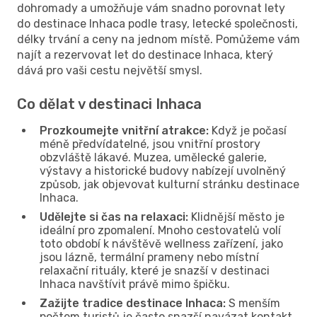
dohromady a umožňuje vám snadno porovnat lety
do destinace Inhaca podle trasy, letecké společnosti,
délky trvání a ceny na jednom místě. Pomůžeme vám
najít a rezervovat let do destinace Inhaca, který
dává pro vaši cestu největší smysl.
Co dělat v destinaci Inhaca
Prozkoumejte vnitřní atrakce:
Když je počasí
méně předvídatelné, jsou vnitřní prostory
obzvláště lákavé. Muzea, umělecké galerie,
výstavy a historické budovy nabízejí uvolněný
způsob, jak objevovat kulturní stránku destinace
Inhaca.
Udělejte si čas na relaxaci:
Klidnější město je
ideální pro zpomalení. Mnoho cestovatelů volí
toto období k návštěvě wellness zařízení, jako
jsou lázně, termální prameny nebo místní
relaxační rituály, které je snazší v destinaci
Inhaca navštívit právě mimo špičku.
Zažijte tradice destinace Inhaca:
S menším
počtem turistů je často snazší navázat kontakt