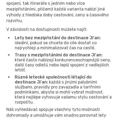
spojení, tak itineráře s jedním nebo více
mezipřistáními, přičemž každá varianta nabízí jiné
výhody z hlediska doby cestování, ceny a časového
rozvrhu.
V závislosti na dostupnosti můžete najít:
Lety bez mezipřistání do destinace Ji'an:
ideální, pokud se chcete do cíle dostat co
nejrychleji a minimalizovat čas na cestě.
Trasy s mezipřistáními do destinace Ji'an:
které často nabízejí konkurenceschopnější ceny,
další časy odletů nebo lepší spojení z vedlejších
letišť.
Různé letecké společnosti létající do
destinace Ji'an:
každá s jinými palubními
službami, pravidly pro zavazadla a tarifními
podmínkami, abyste si mohli vybrat možnost,
která nejlépe vyhovuje vašemu stylu cestování a
rozpočtu.
Náš vyhledávač spojuje všechny tyto možnosti
dohromady a umožňuje vám snadno porovnat lety