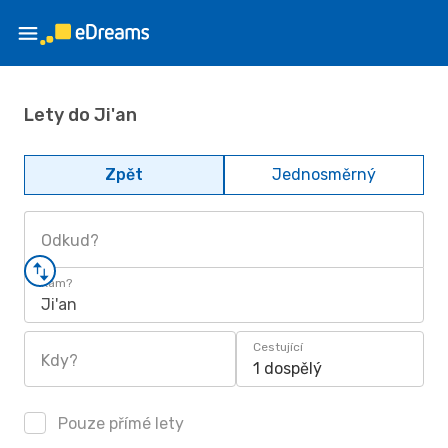
Lety do Ji'an
Zpět
Jednosměrný
Odkud?
Kam?
Ji'an
Cestující
Kdy?
1 dospělý
Pouze přímé lety