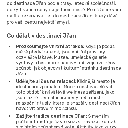
do destinace Ji'an podle trasy, letecké společnosti,
délky trvání a ceny na jednom místě. Pomůžeme vám
najít a rezervovat let do destinace Ji'an, který dává
pro vaši cestu největší smysl.
Co dělat v destinaci Ji'an
Prozkoumejte vnitřní atrakce:
Když je počasí
méně předvídatelné, jsou vnitřní prostory
obzvláště lákavé. Muzea, umělecké galerie,
výstavy a historické budovy nabízejí uvolněný
způsob, jak objevovat kulturní stránku destinace
Ji'an.
Udělejte si čas na relaxaci:
Klidnější město je
ideální pro zpomalení. Mnoho cestovatelů volí
toto období k návštěvě wellness zařízení, jako
jsou lázně, termální prameny nebo místní
relaxační rituály, které je snazší v destinaci Ji'an
navštívit právě mimo špičku.
Zažijte tradice destinace Ji'an:
S menším
počtem turistů je často snazší navázat kontakt
s místním způsobem života. Aktivity jako kurzy