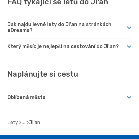
FAQ týkající se letů do Ji'an
Jak najdu levné lety do Ji'an na stránkách
eDreams?
Který měsíc je nejlepší na cestování do Ji'an?
Naplánujte si cestu
Oblíbená města
Lety
Ji'an