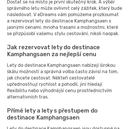
Dostat se na místo je první skutečný krok. A výběr
správného letu může ovlivnit celý zážitek, který bude
následovat. V eDreams vám pomůžeme prozkoumat
a rezervovat lety do destinace Kamphangsaen s
jasnými cenami, mnoha trasami a možnostmi, které
se přizpůsobí vašemu stylu cestování, nikoli naopak.
Jak rezervovat lety do destinace
Kamphangsaen za nejlepší cenu
Lety do destinace Kamphangsaen nabízejí širokou
škálu možností a správná volba často závisí na tom,
jak chcete cestovat. Někteří cestovatelé
upřednostňují rychlost a pohodlí, jiní hledají
flexibilitu nebo výhodnější cenu prostřednictvím
alternativních tras.
Přímé lety a lety s přestupem do
destinace Kamphangsaen
Lety do destinace Kamphangsaen jsou dostupné na