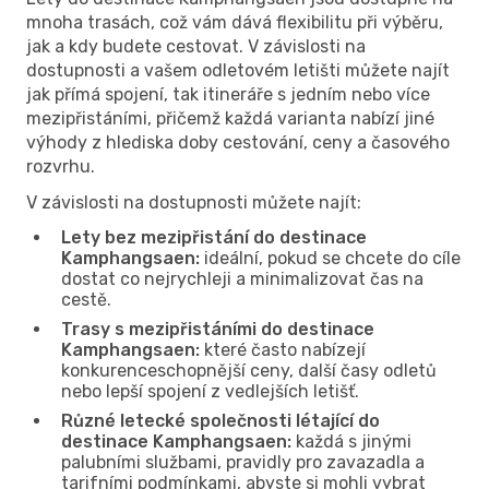
mnoha trasách, což vám dává flexibilitu při výběru,
jak a kdy budete cestovat. V závislosti na
dostupnosti a vašem odletovém letišti můžete najít
jak přímá spojení, tak itineráře s jedním nebo více
mezipřistáními, přičemž každá varianta nabízí jiné
výhody z hlediska doby cestování, ceny a časového
rozvrhu.
V závislosti na dostupnosti můžete najít:
Lety bez mezipřistání do destinace
Kamphangsaen:
ideální, pokud se chcete do cíle
dostat co nejrychleji a minimalizovat čas na
cestě.
Trasy s mezipřistáními do destinace
Kamphangsaen:
které často nabízejí
konkurenceschopnější ceny, další časy odletů
nebo lepší spojení z vedlejších letišť.
Různé letecké společnosti létající do
destinace Kamphangsaen:
každá s jinými
palubními službami, pravidly pro zavazadla a
tarifními podmínkami, abyste si mohli vybrat