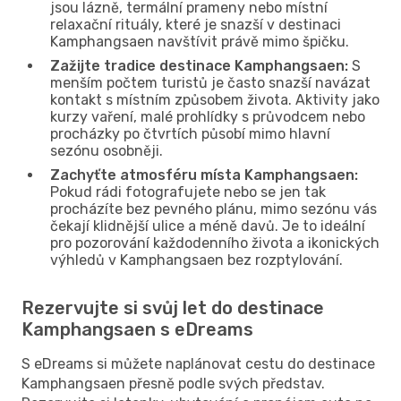
jsou lázně, termální prameny nebo místní
relaxační rituály, které je snazší v destinaci
Kamphangsaen navštívit právě mimo špičku.
Zažijte tradice destinace Kamphangsaen:
S
menším počtem turistů je často snazší navázat
kontakt s místním způsobem života. Aktivity jako
kurzy vaření, malé prohlídky s průvodcem nebo
procházky po čtvrtích působí mimo hlavní
sezónu osobněji.
Zachyťte atmosféru místa Kamphangsaen:
Pokud rádi fotografujete nebo se jen tak
procházíte bez pevného plánu, mimo sezónu vás
čekají klidnější ulice a méně davů. Je to ideální
pro pozorování každodenního života a ikonických
výhledů v Kamphangsaen bez rozptylování.
Rezervujte si svůj let do destinace
Kamphangsaen s eDreams
S eDreams si můžete naplánovat cestu do destinace
Kamphangsaen přesně podle svých představ.