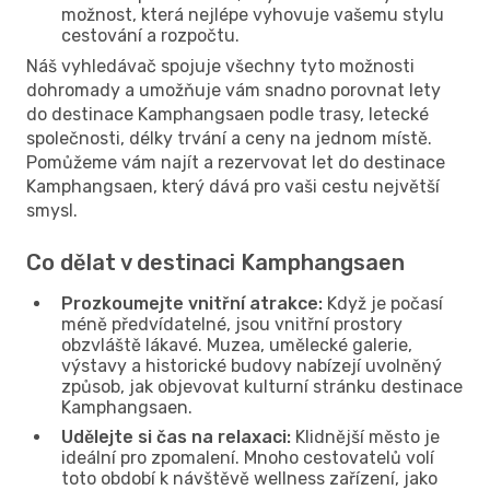
možnost, která nejlépe vyhovuje vašemu stylu
cestování a rozpočtu.
Náš vyhledávač spojuje všechny tyto možnosti
dohromady a umožňuje vám snadno porovnat lety
do destinace Kamphangsaen podle trasy, letecké
společnosti, délky trvání a ceny na jednom místě.
Pomůžeme vám najít a rezervovat let do destinace
Kamphangsaen, který dává pro vaši cestu největší
smysl.
Co dělat v destinaci Kamphangsaen
Prozkoumejte vnitřní atrakce:
Když je počasí
méně předvídatelné, jsou vnitřní prostory
obzvláště lákavé. Muzea, umělecké galerie,
výstavy a historické budovy nabízejí uvolněný
způsob, jak objevovat kulturní stránku destinace
Kamphangsaen.
Udělejte si čas na relaxaci:
Klidnější město je
ideální pro zpomalení. Mnoho cestovatelů volí
toto období k návštěvě wellness zařízení, jako