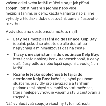
vašem odletovém letišti můžete najít jak přímá
spojení, tak itineráře s jedním nebo více
mezipřistáními, přičemž každá varianta nabízí jiné
výhody z hlediska doby cestování, ceny a časového
rozvrhu.
V závislosti na dostupnosti můžete najít:
Lety bez mezipřistání do destinace Kelp Bay:
ideální, pokud se chcete do cíle dostat co
nejrychleji a minimalizovat čas na cestě.
Trasy s mezipřistáními do destinace Kelp Bay:
které často nabízejí konkurenceschopnější ceny,
další časy odletů nebo lepší spojení z vedlejších
letišť.
Různé letecké společnosti létající do
destinace Kelp Bay:
každá s jinými palubními
službami, pravidly pro zavazadla a tarifními
podmínkami, abyste si mohli vybrat možnost,
která nejlépe vyhovuje vašemu stylu cestování a
rozpočtu.
Náš vyhledávač spojuje všechny tyto možnosti