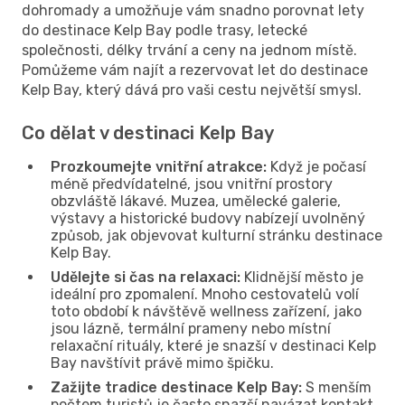
dohromady a umožňuje vám snadno porovnat lety
do destinace Kelp Bay podle trasy, letecké
společnosti, délky trvání a ceny na jednom místě.
Pomůžeme vám najít a rezervovat let do destinace
Kelp Bay, který dává pro vaši cestu největší smysl.
Co dělat v destinaci Kelp Bay
Prozkoumejte vnitřní atrakce:
Když je počasí
méně předvídatelné, jsou vnitřní prostory
obzvláště lákavé. Muzea, umělecké galerie,
výstavy a historické budovy nabízejí uvolněný
způsob, jak objevovat kulturní stránku destinace
Kelp Bay.
Udělejte si čas na relaxaci:
Klidnější město je
ideální pro zpomalení. Mnoho cestovatelů volí
toto období k návštěvě wellness zařízení, jako
jsou lázně, termální prameny nebo místní
relaxační rituály, které je snazší v destinaci Kelp
Bay navštívit právě mimo špičku.
Zažijte tradice destinace Kelp Bay:
S menším
počtem turistů je často snazší navázat kontakt