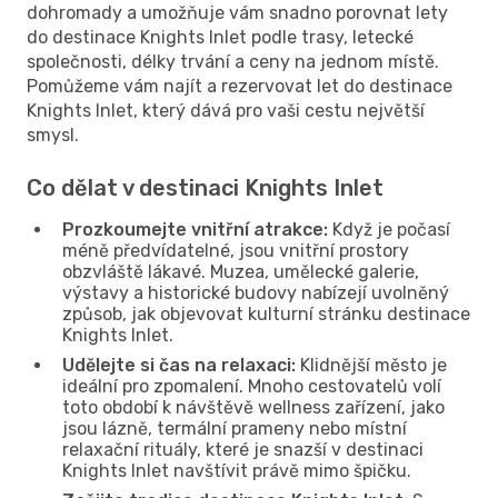
dohromady a umožňuje vám snadno porovnat lety
do destinace Knights Inlet podle trasy, letecké
společnosti, délky trvání a ceny na jednom místě.
Pomůžeme vám najít a rezervovat let do destinace
Knights Inlet, který dává pro vaši cestu největší
smysl.
Co dělat v destinaci Knights Inlet
Prozkoumejte vnitřní atrakce:
Když je počasí
méně předvídatelné, jsou vnitřní prostory
obzvláště lákavé. Muzea, umělecké galerie,
výstavy a historické budovy nabízejí uvolněný
způsob, jak objevovat kulturní stránku destinace
Knights Inlet.
Udělejte si čas na relaxaci:
Klidnější město je
ideální pro zpomalení. Mnoho cestovatelů volí
toto období k návštěvě wellness zařízení, jako
jsou lázně, termální prameny nebo místní
relaxační rituály, které je snazší v destinaci
Knights Inlet navštívit právě mimo špičku.