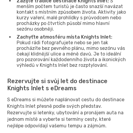
Zažijte tradice destinace Knights Inlet:
S
menším počtem turistů je často snazší navázat
kontakt s místním způsobem života. Aktivity jako
kurzy vaření, malé prohlídky s průvodcem nebo
procházky po čtvrtích působí mimo hlavní
sezónu osobněji.
Zachyťte atmosféru místa Knights Inlet:
Pokud rádi fotografujete nebo se jen tak
procházíte bez pevného plánu, mimo sezónu vás
čekají klidnější ulice a méně davů. Je to ideální
pro pozorování každodenního života a ikonických
výhledů v Knights Inlet bez rozptylování.
Rezervujte si svůj let do destinace
Knights Inlet s eDreams
S eDreams si můžete naplánovat cestu do destinace
Knights Inlet přesně podle svých představ.
Rezervujte si letenky, ubytování a pronájem auta na
jednom místě a vyberte si termíny cesty, které
nejlépe odpovídají vašemu tempu a zájmům.