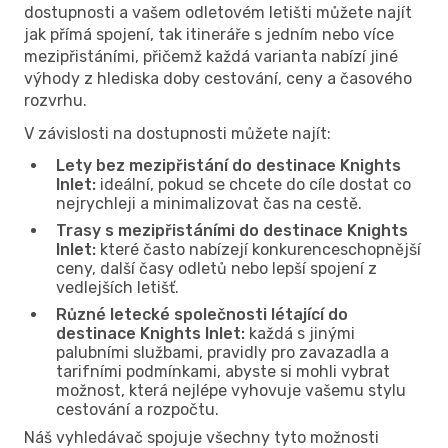
dostupnosti a vašem odletovém letišti můžete najít
jak přímá spojení, tak itineráře s jedním nebo více
mezipřistáními, přičemž každá varianta nabízí jiné
výhody z hlediska doby cestování, ceny a časového
rozvrhu.
V závislosti na dostupnosti můžete najít:
Lety bez mezipřistání do destinace Knights
Inlet:
ideální, pokud se chcete do cíle dostat co
nejrychleji a minimalizovat čas na cestě.
Trasy s mezipřistáními do destinace Knights
Inlet:
které často nabízejí konkurenceschopnější
ceny, další časy odletů nebo lepší spojení z
vedlejších letišť.
Různé letecké společnosti létající do
destinace Knights Inlet:
každá s jinými
palubními službami, pravidly pro zavazadla a
tarifními podmínkami, abyste si mohli vybrat
možnost, která nejlépe vyhovuje vašemu stylu
cestování a rozpočtu.
Náš vyhledávač spojuje všechny tyto možnosti