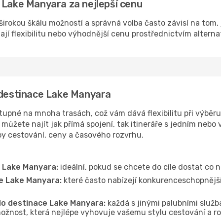
 Lake Manyara za nejlepší cenu
irokou škálu možností a správná volba často závisí na tom, 
dají flexibilitu nebo výhodnější cenu prostřednictvím alterna
o destinace Lake Manyara
pné na mnoha trasách, což vám dává flexibilitu při výběru, 
můžete najít jak přímá spojení, tak itineráře s jedním nebo 
oby cestování, ceny a časového rozvrhu.
e Lake Manyara:
ideální, pokud se chcete do cíle dostat co n
ce Lake Manyara:
které často nabízejí konkurenceschopnější 
 do destinace Lake Manyara:
každá s jinými palubními služba
ožnost, která nejlépe vyhovuje vašemu stylu cestování a r