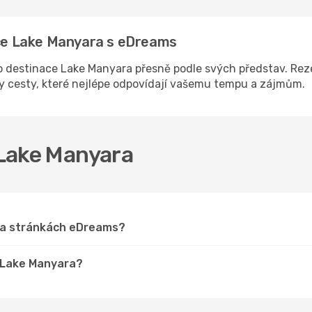
nace Lake Manyara s eDreams
 destinace Lake Manyara přesně podle svých představ. Reze
ny cesty, které nejlépe odpovídají vašemu tempu a zájmům.
o Lake Manyara
 na stránkách eDreams?
o Lake Manyara?