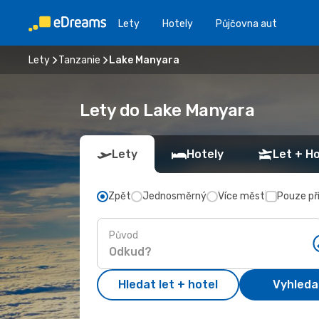
Lety
Hotely
Půjčovna aut
Lety
Tanzanie
Lake Manyara
Lety do Lake Manyara
Lety
Hotely
Let + Ho
Zpět
Jednosměrný
Více měst
Pouze př
Původ
Hledat let + hotel
Vyhleda