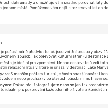
žnosti dohromady a umožňuje vám snadno porovnat lety do 
 na jednom místě. Pomůžeme vám najít a rezervovat let do d
a
je počasí méně předvídatelné, jsou vnitřní prostory obzvláš
 uvolněný způsob, jak objevovat kulturní stránku destinace
 město je ideální pro zpomalení. Mnoho cestovatelů volí toto
tní relaxační rituály, které je snazší v destinaci Lake Many
yara:
S menším počtem turistů je často snazší navázat kont
průvodcem nebo procházky po čtvrtích působí mimo hlavní se
nyara:
Pokud rádi fotografujete nebo se jen tak procházít
Je to ideální pro pozorování každodenního života a ikonickýc