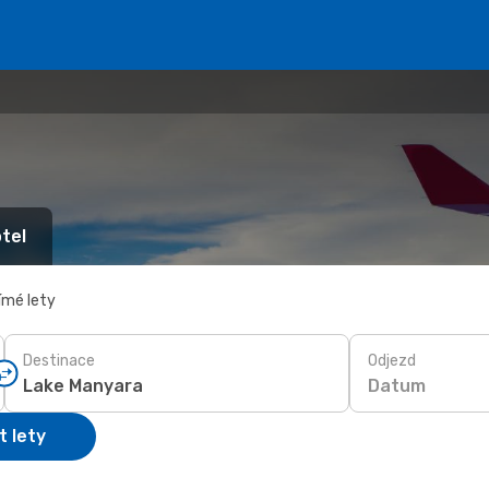
tel
ímé lety
Destinace
Odjezd
Datum
t lety