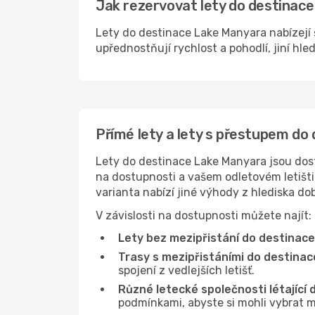
Jak rezervovat lety do destinace
Lety do destinace Lake Manyara nabízejí š
upřednostňují rychlost a pohodlí, jiní hle
Přímé lety a lety s přestupem d
Lety do destinace Lake Manyara jsou dostu
na dostupnosti a vašem odletovém letišti 
varianta nabízí jiné výhody z hlediska d
V závislosti na dostupnosti můžete najít:
Lety bez mezipřistání do destinac
Trasy s mezipřistáními do destina
spojení z vedlejších letišť.
Různé letecké společnosti létající
podmínkami, abyste si mohli vybrat m