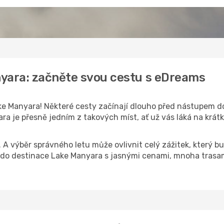
nyara: začněte svou cestu s eDreams
e Manyara! Některé cesty začínají dlouho před nástupem do l
a je přesně jedním z takových míst, ať už vás láká na krátk
k. A výběr správného letu může ovlivnit celý zážitek, který
o destinace Lake Manyara s jasnými cenami, mnoha trasami