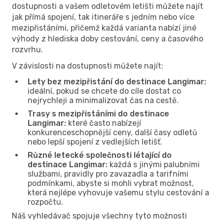
dostupnosti a vašem odletovém letišti můžete najít
jak přímá spojení, tak itineráře s jedním nebo více
mezipřistáními, přičemž každá varianta nabízí jiné
výhody z hlediska doby cestování, ceny a časového
rozvrhu.
V závislosti na dostupnosti můžete najít:
Lety bez mezipřistání do destinace Langimar:
ideální, pokud se chcete do cíle dostat co
nejrychleji a minimalizovat čas na cestě.
Trasy s mezipřistáními do destinace
Langimar:
které často nabízejí
konkurenceschopnější ceny, další časy odletů
nebo lepší spojení z vedlejších letišť.
Různé letecké společnosti létající do
destinace Langimar:
každá s jinými palubními
službami, pravidly pro zavazadla a tarifními
podmínkami, abyste si mohli vybrat možnost,
která nejlépe vyhovuje vašemu stylu cestování a
rozpočtu.
Náš vyhledávač spojuje všechny tyto možnosti