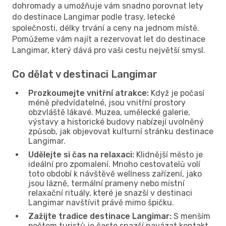
dohromady a umožňuje vám snadno porovnat lety
do destinace Langimar podle trasy, letecké
společnosti, délky trvání a ceny na jednom místě.
Pomůžeme vám najít a rezervovat let do destinace
Langimar, který dává pro vaši cestu největší smysl.
Co dělat v destinaci Langimar
Prozkoumejte vnitřní atrakce:
Když je počasí
méně předvídatelné, jsou vnitřní prostory
obzvláště lákavé. Muzea, umělecké galerie,
výstavy a historické budovy nabízejí uvolněný
způsob, jak objevovat kulturní stránku destinace
Langimar.
Udělejte si čas na relaxaci:
Klidnější město je
ideální pro zpomalení. Mnoho cestovatelů volí
toto období k návštěvě wellness zařízení, jako
jsou lázně, termální prameny nebo místní
relaxační rituály, které je snazší v destinaci
Langimar navštívit právě mimo špičku.
Zažijte tradice destinace Langimar:
S menším
počtem turistů je často snazší navázat kontakt