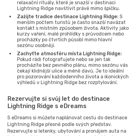
relaxační rituály, které je snazší v destinaci
Lightning Ridge navštívit právě mimo špičku.
Zažijte tradice destinace Lightning Ridge:
S
menším počtem turistů je často snazší navázat
kontakt s místním způsobem života. Aktivity jako
kurzy vaření, malé prohlídky s průvodcem nebo
procházky po čtvrtích působí mimo hlavní
sezónu osobněji.
Zachyťte atmosféru místa Lightning Ridge:
Pokud rádi fotografujete nebo se jen tak
procházíte bez pevného plánu, mimo sezónu vás
čekají klidnější ulice a méně davů. Je to ideální
pro pozorování každodenního života a ikonických
výhledů v Lightning Ridge bez rozptylování.
Rezervujte si svůj let do destinace
Lightning Ridge s eDreams
S eDreams si můžete naplánovat cestu do destinace
Lightning Ridge přesně podle svých představ.
Rezervujte si letenky, ubytování a pronájem auta na