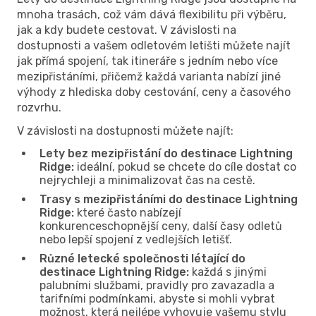
mnoha trasách, což vám dává flexibilitu při výběru,
jak a kdy budete cestovat. V závislosti na
dostupnosti a vašem odletovém letišti můžete najít
jak přímá spojení, tak itineráře s jedním nebo více
mezipřistáními, přičemž každá varianta nabízí jiné
výhody z hlediska doby cestování, ceny a časového
rozvrhu.
V závislosti na dostupnosti můžete najít:
Lety bez mezipřistání do destinace Lightning
Ridge:
ideální, pokud se chcete do cíle dostat co
nejrychleji a minimalizovat čas na cestě.
Trasy s mezipřistáními do destinace Lightning
Ridge:
které často nabízejí
konkurenceschopnější ceny, další časy odletů
nebo lepší spojení z vedlejších letišť.
Různé letecké společnosti létající do
destinace Lightning Ridge:
každá s jinými
palubními službami, pravidly pro zavazadla a
tarifními podmínkami, abyste si mohli vybrat
možnost, která nejlépe vyhovuje vašemu stylu