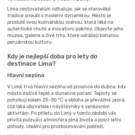
Lima cestovatelům odhaluje, jak se starověké
tradice snoubí s moderní dynamikou. Město je
proslulé svou kulinářskou scénou, která láká na
autentické chutě a inovativní pokrmy. Objevte jeho
muzea, galerie a živé trhy, které odrážejí bohatou
peruánskou kulturu.
Kdy je nejlepší doba pro lety do
destinace Lima?
Hlavní sezóna
V Limě trvá hlavní sezóna od prosince do dubna, kdy
město zažívá teplé a slunečné počasí. Teploty se
pohybují kolem 25–30 °C a obloha je převážně jasná,
což láká obyvatele i návštěvníky k venkovním
aktivitám. Po příletu do Limy v tomto období vás
přivítá pulzující atmosféra plná života a pocit letní
pohody, ideální pro prozkoumávání pobřeží.