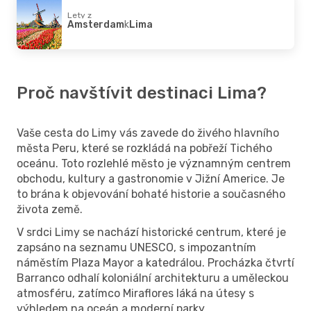
Lety z
Amsterdam
k
Lima
Proč navštívit destinaci Lima?
Vaše cesta do Limy vás zavede do živého hlavního
města Peru, které se rozkládá na pobřeží Tichého
oceánu. Toto rozlehlé město je významným centrem
obchodu, kultury a gastronomie v Jižní Americe. Je
to brána k objevování bohaté historie a současného
života země.
V srdci Limy se nachází historické centrum, které je
zapsáno na seznamu UNESCO, s impozantním
náměstím Plaza Mayor a katedrálou. Procházka čtvrtí
Barranco odhalí koloniální architekturu a uměleckou
atmosféru, zatímco Miraflores láká na útesy s
výhledem na oceán a moderní parky.