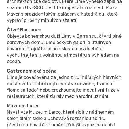
architektonické dědictví, které Limě vyneslo zápis na
seznam UNESCO. Uvidíte majestátní náměstí Plaza
Mayor s prezidentským palácem a katedrálou, které
vypráví příběhy minulých staletí.
Čtvrť Barranco
Objevte bohémskou duši Limy v Barrancu, čtvrti plné
barevných domů, uměleckých galerií a útulných
kaváren. Projděte se pod Mostem vzdechů a
vychutnejte si uvolněnou atmosféru s výhledem na
oceán.
Gastronomická scéna
Lima je považována za jedno z kulinářských hlavních
měst světa. Ochutnejte čerstvé ceviche, tradiční
*lomo saltado* nebo prozkoumejte inovativní fúze v
restauracích, které získaly mezinárodní uznání.
Muzeum Larco
Navštivte Muzeum Larco, které sídlí v nádherném
koloniálním sídle a uchovává rozsáhlou sbírku
předkolumbovského umění. Zdejší expozice nabízí