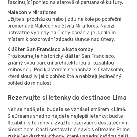
fascinující pohled na starověké peruánské kultury.
Malecon v Miraflores
Užijte si procházku nebo jízdu na kole po pobřežní
promenádě Malecon ve čtvrti Miraflores. Nabízí
úchvatné výhledy na Tichý oceán a je ideálním
místem k pozorování západu slunce nad útesy.
Klášter San Francisco a katakomby
Prozkoumejte historický klášter San Francisco,
známý svou barokní architekturou a rozsáhlou
knihovnou. Pod klášterem se nachází síť katakomb,
které sloužily jako pohřebiště a nabízejí jedinečný
pohled do minulosti.
Rezervujte si letenky do destinace Lima
Než se nadějete, budete se vznášet směrem k Limě.
S eDreams snadno najdete nejlepší letenky: buďte
flexibilní s termíny a zvažte rezervaci s dostatečným
předstihem. Častí cestovatelé navíc s eDreams Prime
získají exkluzivní výhody, které usnadní každou další