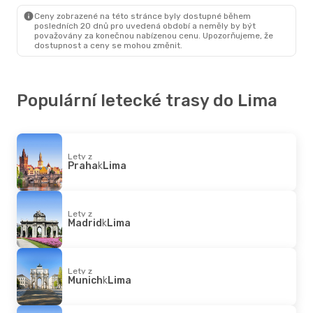
Lima
- Praha
Ceny zobrazené na této stránce byly dostupné během
posledních 20 dnů pro uvedená období a neměly by být
považovány za konečnou nabízenou cenu. Upozorňujeme, že
dostupnost a ceny se mohou změnit.
Populární letecké trasy do Lima
Lety z
Praha
k
Lima
Lety z
Madrid
k
Lima
Lety z
Munich
k
Lima