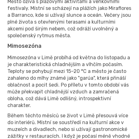
Město ožívá s plážovými aktivitami a venkovními
festivaly. Místní se scházejí na plážích jako Miraflores
a Barranco, kde si užívají slunce a oceán. Večery jsou
plné života s otevřenými terasami a kulturními
akcemi pod širým nebem, což odráží uvolněný a
společenský rytmus města.
Mimosezóna
Mimosezóna v Limě probíhá od května do listopadu a
je charakteristická chladnějším a vlhčím počasím.
Teploty se pohybují mezi 15–20 °C a město je často
zahaleno do mlhy známé jako "garúa", která přináší
oblačnost a pocit šedi. Po příletu v tomto období vás
může překvapit chladnější vzduch a zamračená
obloha, což dává Limě odlišný, introspektivní
charakter.
Během těchto měsíců se život v Limě přesouvá více
do interiérů. Místní se soustředí na kulturní akce v
muzeích a divadlech, nebo si užívají gastronomické
zážitky v restauracích. I když je počasí méně vhodné