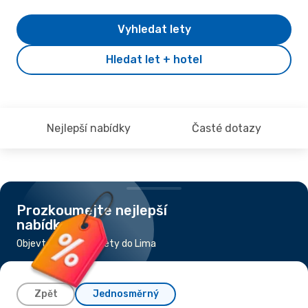
Vyhledat lety
Hledat let + hotel
Nejlepší nabídky
Časté dotazy
Prozkoumejte nejlepší
nabídky
Objevte nejlevnější lety do Lima
Zpět
Jednosměrný