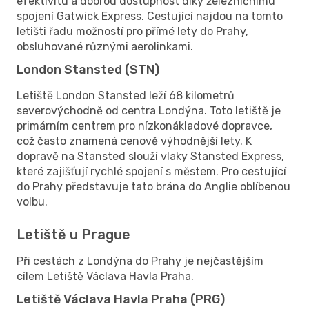
efektivitu a dobrou dostupnost díky železničnímu
spojení Gatwick Express. Cestující najdou na tomto
letišti řadu možností pro přímé lety do Prahy,
obsluhované různými aerolinkami.
London Stansted (STN)
Letiště London Stansted leží 68 kilometrů
severovýchodně od centra Londýna. Toto letiště je
primárním centrem pro nízkonákladové dopravce,
což často znamená cenově výhodnější lety. K
dopravě na Stansted slouží vlaky Stansted Express,
které zajišťují rychlé spojení s městem. Pro cestující
do Prahy představuje tato brána do Anglie oblíbenou
volbu.
Letiště u Prague
Při cestách z Londýna do Prahy je nejčastějším
cílem Letiště Václava Havla Praha.
Letiště Václava Havla Praha (PRG)