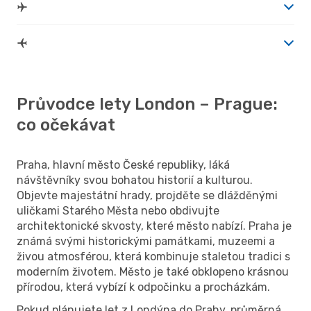
Průvodce lety London – Prague:
co očekávat
Praha, hlavní město České republiky, láká
návštěvníky svou bohatou historií a kulturou.
Objevte majestátní hrady, projděte se dlážděnými
uličkami Starého Města nebo obdivujte
architektonické skvosty, které město nabízí. Praha je
známá svými historickými památkami, muzeemi a
živou atmosférou, která kombinuje staletou tradici s
moderním životem. Město je také obklopeno krásnou
přírodou, která vybízí k odpočinku a procházkám.
Pokud plánujete let z Londýna do Prahy, průměrná