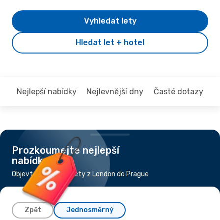
Vyhledat lety
Hledat let + hotel
Nejlepší nabídky
Nejlevnější dny
Časté dotazy
Prozkoumejte nejlepší
nabídky
Objevte nejlevnější lety z London do Prague
Zpět
Jednosměrný