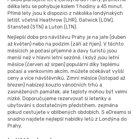
délka letu se pohybuje kolem 1 hodiny a 45 minut.
Přímé lety jsou k dispozici z několika londýnských
letišť, včetně Heathrow (LHR), Gatwick (LGW),
Stansted (STN) a Luton (LTN).
Nejlepší doba pro návštěvu Prahy je na jaře (duben
až květen) nebo na podzim (září až říjen). V těchto
měsících je počasí příjemné a davy turistů jsou
menší než v hlavní letní sezóně. I když jsou letní
měsíce (červen až srpen) populární díky teplému
počasí a venkovním akcím, můžete očekávat vyšší
ceny a více návštěvníků. Zimní měsíce (listopad až
březen) nabízejí kouzlo vánočních trhů a
zasněžených památek, ale teploty mohou být velmi
nízké. Doporučujeme rezervovat si letenky a
ubytování s dostatečným předstihem, zejména
pokud cestujete v oblíbených obdobích. S eDreams si
snadno najdete nejlepší nabídky letů z Londýna do
Prahy.