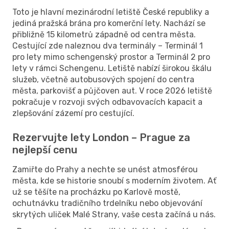
Toto je hlavní mezinárodní letiště České republiky a
jediná pražská brána pro komerční lety. Nachází se
přibližně 15 kilometrů západně od centra města.
Cestující zde naleznou dva terminály – Terminál 1
pro lety mimo schengenský prostor a Terminál 2 pro
lety v rámci Schengenu. Letiště nabízí širokou škálu
služeb, včetně autobusových spojení do centra
města, parkovišť a půjčoven aut. V roce 2026 letiště
pokračuje v rozvoji svých odbavovacích kapacit a
zlepšování zázemí pro cestující.
Rezervujte lety London – Prague za
nejlepší cenu
Zamiřte do Prahy a nechte se unést atmosférou
města, kde se historie snoubí s moderním životem. Ať
už se těšíte na procházku po Karlově mostě,
ochutnávku tradičního trdelníku nebo objevování
skrytých uliček Malé Strany, vaše cesta začíná u nás.