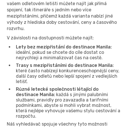
vašem odletovém letišti můžete najít jak přímá
spojení, tak itineráře s jedním nebo více
mezipřistáními, přičemž každá varianta nabízí jiné
výhody z hlediska doby cestování, ceny a časového
rozvrhu.
V závislosti na dostupnosti můžete najít:
Lety bez mezipřistání do destinace Manila:
ideální, pokud se chcete do cíle dostat co
nejrychleji a minimalizovat čas na cestě.
Trasy s mezipřistáními do destinace Manila:
které často nabízejí konkurenceschopnější ceny,
další časy odletů nebo lepší spojení z vedlejších
letišť.
Různé letecké společnosti létající do
destinace Manila:
každá s jinými palubními
službami, pravidly pro zavazadla a tarifními
podmínkami, abyste si mohli vybrat možnost,
která nejlépe vyhovuje vašemu stylu cestování a
rozpočtu.
Náš vyhledávač spojuje všechny tyto možnosti