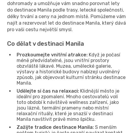
dohromady a umožňuje vám snadno porovnat lety
do destinace Manila podle trasy, letecké společnosti,
délky trvání a ceny na jednom místě. Pomůžeme vám
najít a rezervovat let do destinace Manila, který dává
pro vaši cestu největší smysl.
Co dělat v destinaci Manila
Prozkoumejte vnitřní atrakce:
Když je počasí
méně předvídatelné, jsou vnitřní prostory
obzvláště lákavé. Muzea, umělecké galerie,
výstavy a historické budovy nabízejí uvolněný
způsob, jak objevovat kulturní stránku destinace
Manila.
Udělejte si čas na relaxaci:
Klidnější město je
ideální pro zpomalení. Mnoho cestovatelů volí
toto období k návštěvě wellness zařízení, jako
jsou lázně, termální prameny nebo místní
relaxační rituály, které je snazší v destinaci
Manila navštívit právě mimo špičku.
Zažijte tradice destinace Manila:
S menším
počtem turistů je často snazší navázat kontakt