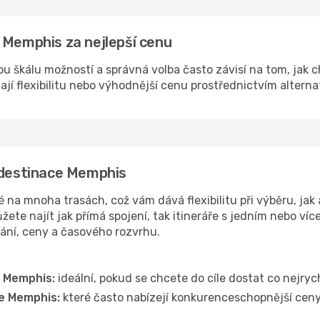
 Memphis za nejlepší cenu
u škálu možností a správná volba často závisí na tom, jak 
dají flexibilitu nebo výhodnější cenu prostřednictvím alterna
o destinace Memphis
a mnoha trasách, což vám dává flexibilitu při výběru, jak 
ete najít jak přímá spojení, tak itineráře s jedním nebo víc
vání, ceny a časového rozvrhu.
e Memphis:
ideální, pokud se chcete do cíle dostat co nejryc
ce Memphis:
které často nabízejí konkurenceschopnější ceny, 