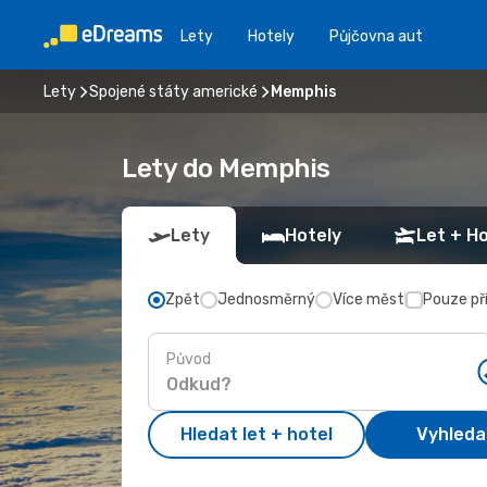
Lety
Hotely
Půjčovna aut
Lety
Spojené státy americké
Memphis
Lety do Memphis
Lety
Hotely
Let + Ho
Zpět
Jednosměrný
Více měst
Pouze př
Původ
Hledat let + hotel
Vyhleda