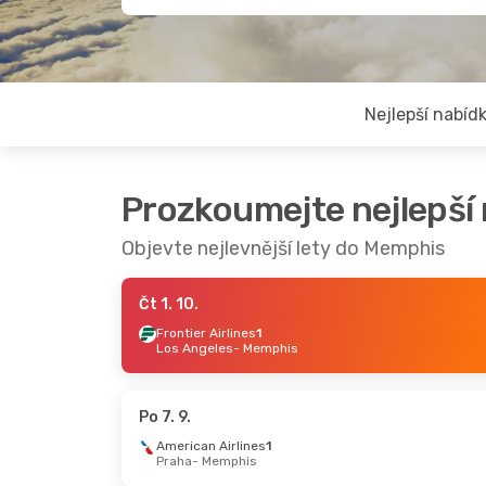
Nejlepší nabíd
Prozkoumejte nejlepší
Objevte nejlevnější lety do Memphis
Čt 1. 10.
Frontier Airlines
1
Los Angeles
- Memphis
Po 7. 9.
American Airlines
1
Praha
- Memphis