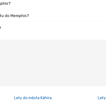
mphis?
stu do Memphis?
?
Lety do města Káhira
Lety