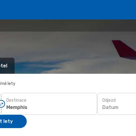
tel
ímé lety
Destinace
Odjezd
Datum
t lety