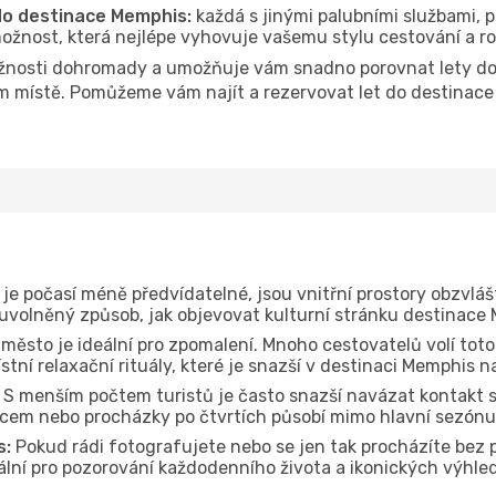
 do destinace Memphis:
každá s jinými palubními službami, p
ožnost, která nejlépe vyhovuje vašemu stylu cestování a r
žnosti dohromady a umožňuje vám snadno porovnat lety do 
om místě. Pomůžeme vám najít a rezervovat let do destinace
je počasí méně předvídatelné, jsou vnitřní prostory obzvláš
 uvolněný způsob, jak objevovat kulturní stránku destinace
 město je ideální pro zpomalení. Mnoho cestovatelů volí toto
tní relaxační rituály, které je snazší v destinaci Memphis n
S menším počtem turistů je často snazší navázat kontakt s
dcem nebo procházky po čtvrtích působí mimo hlavní sezónu
s:
Pokud rádi fotografujete nebo se jen tak procházíte bez
deální pro pozorování každodenního života a ikonických výhl