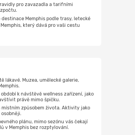
ravidly pro zavazadla a tarifními
ozpočtu.
destinace Memphis podle trasy, letecké
 Memphis, který dává pro vaši cestu
tě lákavé. Muzea, umělecké galerie,
 Memphis.
 období k návštěvě wellness zařízení, jako
avštívit právě mimo špičku.
 místním způsobem života. Aktivity jako
 osobněji.
 pevného plánu, mimo sezónu vás čekají
edů v Memphis bez rozptylování.