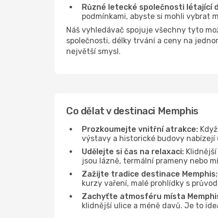
Různé letecké společnosti létající
podmínkami, abyste si mohli vybrat m
Náš vyhledávač spojuje všechny tyto mo
společnosti, délky trvání a ceny na jedn
největší smysl.
Co dělat v destinaci Memphis
Prozkoumejte vnitřní atrakce:
Když 
výstavy a historické budovy nabízejí
Udělejte si čas na relaxaci:
Klidnější
jsou lázně, termální prameny nebo mís
Zažijte tradice destinace Memphis:
kurzy vaření, malé prohlídky s průvo
Zachyťte atmosféru místa Memphi
klidnější ulice a méně davů. Je to i