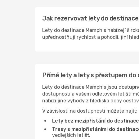
Jak rezervovat lety do destinace
Lety do destinace Memphis nabízejí široko
upřednostňují rychlost a pohodlí, jiní hle
Přímé lety a lety s přestupem d
Lety do destinace Memphis jsou dostupné n
dostupnosti a vašem odletovém letišti můž
nabízí jiné výhody z hlediska doby cesto
V závislosti na dostupnosti můžete najít:
Lety bez mezipřistání do destinac
Trasy s mezipřistáními do destina
vedlejších letišť.