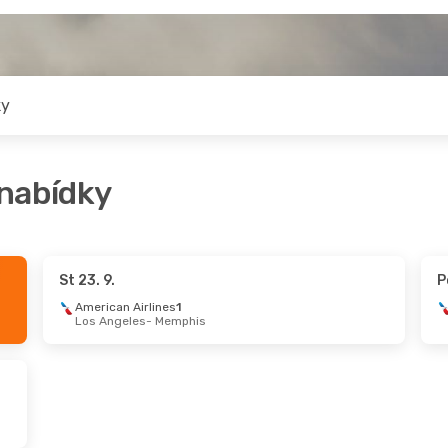
ky
 nabídky
St 23. 9.
P
American Airlines
1
Los Angeles
- Memphis