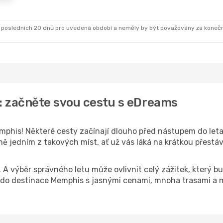
 posledních 20 dnů pro uvedená období a neměly by být považovány za koneč
: začněte svou cestu s eDreams
phis! Některé cesty začínají dlouho před nástupem do letadl
 jedním z takových míst, ať už vás láká na krátkou přestávk
k. A výběr správného letu může ovlivnit celý zážitek, který
do destinace Memphis s jasnými cenami, mnoha trasami a m