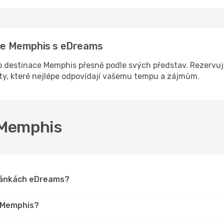
nace Memphis s eDreams
 destinace Memphis přesně podle svých představ. Rezervujt
sty, které nejlépe odpovídají vašemu tempu a zájmům.
o Memphis
tránkách eDreams?
o Memphis?