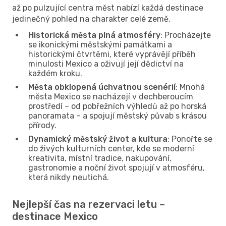
až po pulzující centra měst nabízí každá destinace
jedinečný pohled na charakter celé země.
Historická města plná atmosféry
: Procházejte
se ikonickými městskými památkami a
historickými čtvrtěmi, které vyprávějí příběh
minulosti Mexico a oživují její dědictví na
každém kroku.
Města obklopená úchvatnou scenérií
: Mnohá
města Mexico se nacházejí v dechberoucím
prostředí – od pobřežních výhledů až po horská
panoramata – a spojují městský půvab s krásou
přírody.
Dynamický městský život a kultura
: Ponořte se
do živých kulturních center, kde se moderní
kreativita, místní tradice, nakupování,
gastronomie a noční život spojují v atmosféru,
která nikdy neutichá.
Nejlepší čas na rezervaci letu –
destinace Mexico