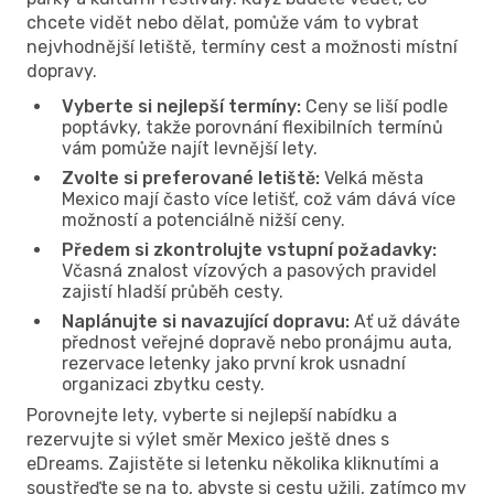
chcete vidět nebo dělat, pomůže vám to vybrat
nejvhodnější letiště, termíny cest a možnosti místní
dopravy.
Vyberte si nejlepší termíny:
Ceny se liší podle
poptávky, takže porovnání flexibilních termínů
vám pomůže najít levnější lety.
Zvolte si preferované letiště:
Velká města
Mexico mají často více letišť, což vám dává více
možností a potenciálně nižší ceny.
Předem si zkontrolujte vstupní požadavky:
Včasná znalost vízových a pasových pravidel
zajistí hladší průběh cesty.
Naplánujte si navazující dopravu:
Ať už dáváte
přednost veřejné dopravě nebo pronájmu auta,
rezervace letenky jako první krok usnadní
organizaci zbytku cesty.
Porovnejte lety, vyberte si nejlepší nabídku a
rezervujte si výlet směr Mexico ještě dnes s
eDreams. Zajistěte si letenku několika kliknutími a
soustřeďte se na to, abyste si cestu užili, zatímco my