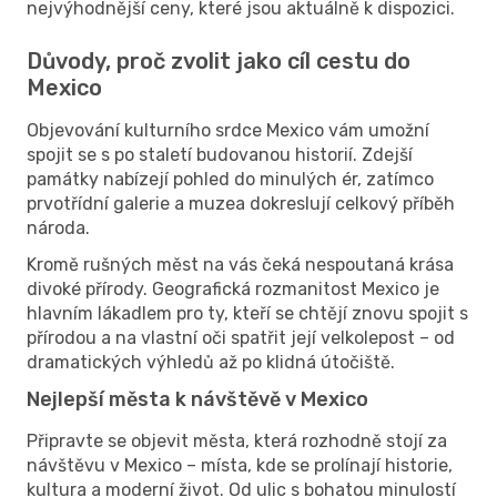
nejvýhodnější ceny, které jsou aktuálně k dispozici.
Důvody, proč zvolit jako cíl cestu do
Mexico
Objevování kulturního srdce Mexico vám umožní
spojit se s po staletí budovanou historií. Zdejší
památky nabízejí pohled do minulých ér, zatímco
prvotřídní galerie a muzea dokreslují celkový příběh
národa.
Kromě rušných měst na vás čeká nespoutaná krása
divoké přírody. Geografická rozmanitost Mexico je
hlavním lákadlem pro ty, kteří se chtějí znovu spojit s
přírodou a na vlastní oči spatřit její velkolepost – od
dramatických výhledů až po klidná útočiště.
Nejlepší města k návštěvě v Mexico
Připravte se objevit města, která rozhodně stojí za
návštěvu v Mexico – místa, kde se prolínají historie,
kultura a moderní život. Od ulic s bohatou minulostí