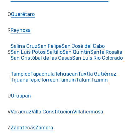
Q
Querétaro
R
Reynosa
Salina Cruz
San Felipe
San José del Cabo
S
San Luis Potosí
Saltillo
San Quintin
Santa Rosalía
San Cristóbal de las Casas
San Luis Rio Colorado
Tampico
Tapachula
Tehuacan
Tuxtla Gutiérrez
T
Tijuana
Tepic
Torreón
Tamuin
Tulum
Tizimin
U
Uruapan
V
Veracruz
Villa Constitucion
Villahermosa
Z
Zacatecas
Zamora