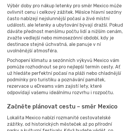
Výběr doby pro nákup letenky pro směr Mexico může
ovlivnit cenu i celkový zážitek. Měsíce hlavní sezóny
často nabízejí nejslunnější počasí a živé místní
události, ale letenky a ubytování bývají dražší. Pokud
dáváte přednost menšímu počtu lidí a nižším cenám,
zvažte vedlejší nebo mimosezónní období, kdy je
destinace stejně úchvatná, ale panuje v ní
uvolněnější atmosféra.
Pochopení klimatu a sezónních výkyvů Mexico vám
pomůže rozhodnout se pro nejlepší termín cesty. Ať
už hledáte perfektní počasí na pláži nebo chladnější
podmínky pro turistiku a poznávání památek,
rezervace u eDreams vám zajistí lety, které
odpovídají vašemu ideálnímu rozvrhu i rozpočtu.
Začněte plánovat cestu – směr Mexico
Lokalita Mexico nabízí rozmanité cestovatelské
zážitky, od historických městeček až po přírodní
parky a kulturní festivaly. Když budete vědět, co