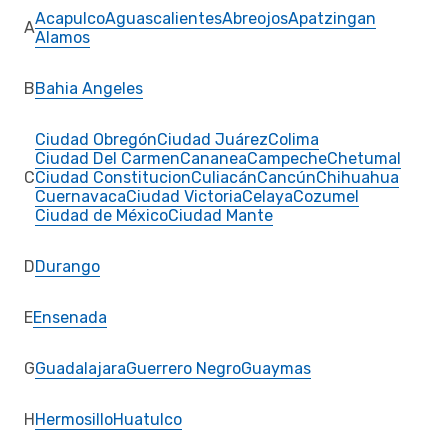
Acapulco
Aguascalientes
Abreojos
Apatzingan
A
Alamos
B
Bahia Angeles
Ciudad Obregón
Ciudad Juárez
Colima
Ciudad Del Carmen
Cananea
Campeche
Chetumal
C
Ciudad Constitucion
Culiacán
Cancún
Chihuahua
Cuernavaca
Ciudad Victoria
Celaya
Cozumel
Ciudad de México
Ciudad Mante
D
Durango
E
Ensenada
G
Guadalajara
Guerrero Negro
Guaymas
H
Hermosillo
Huatulco