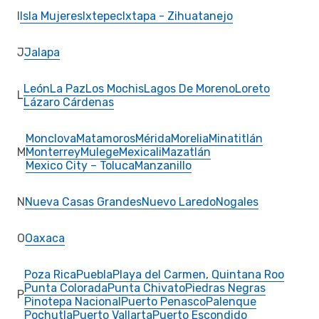
I
Isla Mujeres
Ixtepec
Ixtapa - Zihuatanejo
J
Jalapa
León
La Paz
Los Mochis
Lagos De Moreno
Loreto
L
Lázaro Cárdenas
Monclova
Matamoros
Mérida
Morelia
Minatitlán
M
Monterrey
Mulege
Mexicali
Mazatlán
Mexico City – Toluca
Manzanillo
N
Nueva Casas Grandes
Nuevo Laredo
Nogales
O
Oaxaca
Poza Rica
Puebla
Playa del Carmen, Quintana Roo
Punta Colorada
Punta Chivato
Piedras Negras
P
Pinotepa Nacional
Puerto Penasco
Palenque
Pochutla
Puerto Vallarta
Puerto Escondido