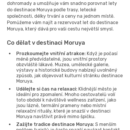
dohromady a umožňuje vám snadno porovnat lety
do destinace Moruya podle trasy, letecké
společnosti, délky trvání a ceny na jednom místě.
Pomůžeme vám najít a rezervovat let do destinace
Moruya, který dává pro vaši cestu největší smysl.
Co dělat v destinaci Moruya
Prozkoumejte vnitřní atrakce:
Když je počasí
méně předvídatelné, jsou vnitřní prostory
obzvláště lákavé. Muzea, umělecké galerie,
výstavy a historické budovy nabízejí uvolněný
způsob, jak objevovat kulturní stránku destinace
Moruya.
Udělejte si čas na relaxaci:
Klidnější město je
ideální pro zpomalení. Mnoho cestovatelů volí
toto období k návštěvě wellness zařízení, jako
jsou lázně, termální prameny nebo místní
relaxační rituály, které je snazší v destinaci
Moruya navštívit právě mimo špičku.
Zažijte tradice destinace Moruya:
S menším
počtem turistů je často snazší navázat kontakt