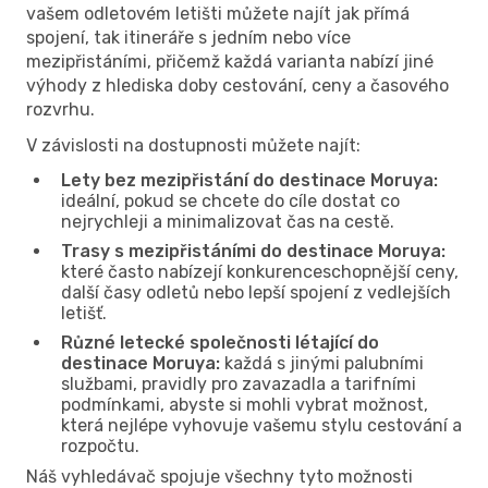
vašem odletovém letišti můžete najít jak přímá
spojení, tak itineráře s jedním nebo více
mezipřistáními, přičemž každá varianta nabízí jiné
výhody z hlediska doby cestování, ceny a časového
rozvrhu.
V závislosti na dostupnosti můžete najít:
Lety bez mezipřistání do destinace Moruya:
ideální, pokud se chcete do cíle dostat co
nejrychleji a minimalizovat čas na cestě.
Trasy s mezipřistáními do destinace Moruya:
které často nabízejí konkurenceschopnější ceny,
další časy odletů nebo lepší spojení z vedlejších
letišť.
Různé letecké společnosti létající do
destinace Moruya:
každá s jinými palubními
službami, pravidly pro zavazadla a tarifními
podmínkami, abyste si mohli vybrat možnost,
která nejlépe vyhovuje vašemu stylu cestování a
rozpočtu.
Náš vyhledávač spojuje všechny tyto možnosti