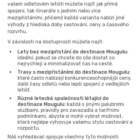
vašem odletovém letišti můžete najít jak přímá
spojení, tak itineráře s jedním nebo více
mezipřistáními, přičemž každá varianta nabízí jiné
výhody z hlediska doby cestování, ceny a časového
rozvrhu.
V závislosti na dostupnosti můžete najít:
Lety bez mezipřistání do destinace Mougulu:
ideální, pokud se chcete do cíle dostat co
nejrychleji a minimalizovat čas na cestě.
Trasy s mezipřistáními do destinace Mougulu:
které často nabízejí konkurenceschopnější ceny,
další časy odletů nebo lepší spojení z vedlejších
letišť.
Různé letecké společnosti létající do
destinace Mougulu:
každá s jinými palubními
službami, pravidly pro zavazadla a tarifními
podmínkami, abyste si mohli vybrat možnost,
která nejlépe vyhovuje vašemu stylu cestování a
rozpočtu.
Náš vyhledávač spojuje všechny tyto možnosti