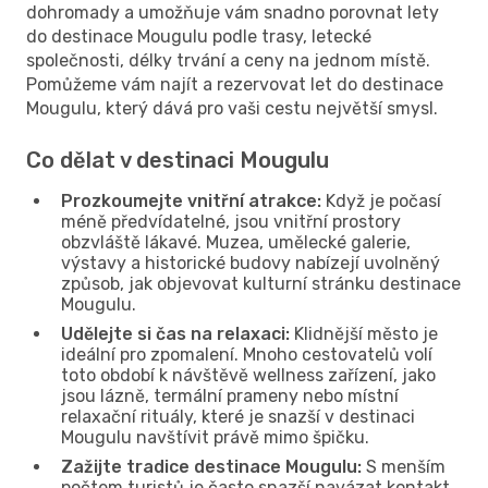
dohromady a umožňuje vám snadno porovnat lety
do destinace Mougulu podle trasy, letecké
společnosti, délky trvání a ceny na jednom místě.
Pomůžeme vám najít a rezervovat let do destinace
Mougulu, který dává pro vaši cestu největší smysl.
Co dělat v destinaci Mougulu
Prozkoumejte vnitřní atrakce:
Když je počasí
méně předvídatelné, jsou vnitřní prostory
obzvláště lákavé. Muzea, umělecké galerie,
výstavy a historické budovy nabízejí uvolněný
způsob, jak objevovat kulturní stránku destinace
Mougulu.
Udělejte si čas na relaxaci:
Klidnější město je
ideální pro zpomalení. Mnoho cestovatelů volí
toto období k návštěvě wellness zařízení, jako
jsou lázně, termální prameny nebo místní
relaxační rituály, které je snazší v destinaci
Mougulu navštívit právě mimo špičku.
Zažijte tradice destinace Mougulu:
S menším
počtem turistů je často snazší navázat kontakt