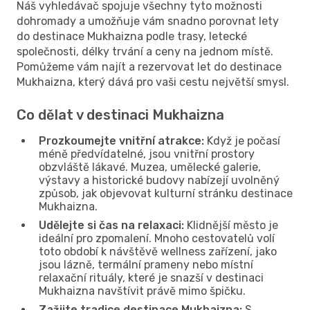
Náš vyhledávač spojuje všechny tyto možnosti
dohromady a umožňuje vám snadno porovnat lety
do destinace Mukhaizna podle trasy, letecké
společnosti, délky trvání a ceny na jednom místě.
Pomůžeme vám najít a rezervovat let do destinace
Mukhaizna, který dává pro vaši cestu největší smysl.
Co dělat v destinaci Mukhaizna
Prozkoumejte vnitřní atrakce:
Když je počasí
méně předvídatelné, jsou vnitřní prostory
obzvláště lákavé. Muzea, umělecké galerie,
výstavy a historické budovy nabízejí uvolněný
způsob, jak objevovat kulturní stránku destinace
Mukhaizna.
Udělejte si čas na relaxaci:
Klidnější město je
ideální pro zpomalení. Mnoho cestovatelů volí
toto období k návštěvě wellness zařízení, jako
jsou lázně, termální prameny nebo místní
relaxační rituály, které je snazší v destinaci
Mukhaizna navštívit právě mimo špičku.
Zažijte tradice destinace Mukhaizna:
S