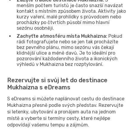
menším počtem turistů je často snazší navázat
kontakt s místním způsobem života. Aktivity jako
kurzy vaření, malé prohlídky s průvodcem nebo
procházky po čtvrtích působí mimo hlavní
sezónu osobněji.
Zachyťte atmosféru místa Mukhaizna:
Pokud
rádi fotografujete nebo se jen tak procházíte
bez pevného plánu, mimo sezónu vás čekají
klidnější ulice a méně davů. Je to ideální pro
pozorování každodenního života a ikonických
výhledů v Mukhaizna bez rozptylování.
Rezervujte si svůj let do destinace
Mukhaizna s eDreams
S eDreams si můžete naplánovat cestu do destinace
Mukhaizna přesně podle svých představ. Rezervujte
si letenky, ubytování a pronájem auta na jednom
místě a vyberte si termíny cesty, které nejlépe
odpovídají vašemu tempu a zájmům.