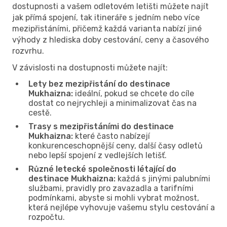
dostupnosti a vašem odletovém letišti můžete najít
jak přímá spojení, tak itineráře s jedním nebo více
mezipřistáními, přičemž každá varianta nabízí jiné
výhody z hlediska doby cestování, ceny a časového
rozvrhu.
V závislosti na dostupnosti můžete najít:
Lety bez mezipřistání do destinace
Mukhaizna:
ideální, pokud se chcete do cíle
dostat co nejrychleji a minimalizovat čas na
cestě.
Trasy s mezipřistáními do destinace
Mukhaizna:
které často nabízejí
konkurenceschopnější ceny, další časy odletů
nebo lepší spojení z vedlejších letišť.
Různé letecké společnosti létající do
destinace Mukhaizna:
každá s jinými palubními
službami, pravidly pro zavazadla a tarifními
podmínkami, abyste si mohli vybrat možnost,
která nejlépe vyhovuje vašemu stylu cestování a
rozpočtu.